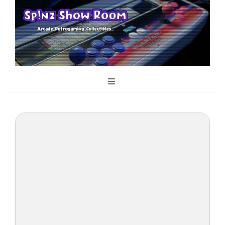
Sp!nz Show
Arcade, Retrogaming, Collectibles
Room