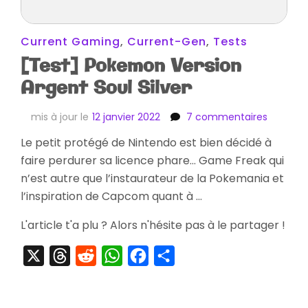
Current Gaming
,
Current-Gen
,
Tests
[Test] Pokemon Version
Argent Soul Silver
sur
mis à jour le
12 janvier 2022
7 commentaires
[Test]
Le petit protégé de Nintendo est bien décidé à
Pokemo
faire perdurer sa licence phare… Game Freak qui
Version
Argent
n’est autre que l’instaurateur de la Pokemania et
Soul
l’inspiration de Capcom quant à …
Silver
L'article t'a plu ? Alors n'hésite pas à le partager !
X
Threads
Reddit
WhatsApp
Facebook
Partager