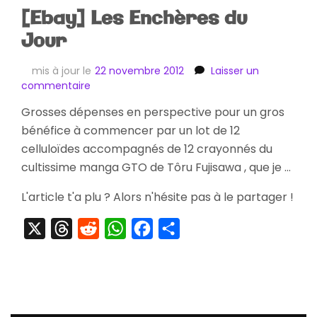
[Ebay] Les Enchères du
Jour
mis à jour le
22 novembre 2012
Laisser un
sur
commentaire
[Ebay]
Grosses dépenses en perspective pour un gros
Les
bénéfice à commencer par un lot de 12
Enchères
du
celluloïdes accompagnés de 12 crayonnés du
Jour
cultissime manga GTO de Tôru Fujisawa , que je …
L'article t'a plu ? Alors n'hésite pas à le partager !
X
Threads
Reddit
WhatsApp
Facebook
Partager