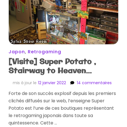
Japon
,
Retrogaming
[Visite] Super Potato ,
Stairway to Heaven…
sur
mis à jour le
12 janvier 2022
14 commentaires
[Visite]
Forte de son succès explosif depuis les premiers
Super
clichés diffusés sur le web, l’enseigne Super
Potato
,
Potato est l’une de ces boutiques représentant
Stairwa
le retrogaming japonais dans toute sa
to
quintessence. Cette …
Heaven