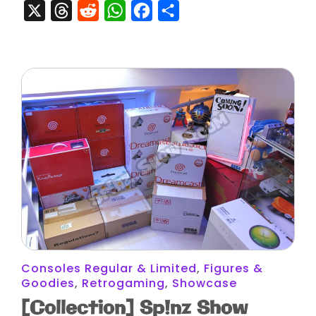
X
Threads
Reddit
WhatsApp
Facebook
Partager
Consoles Regular & Limited
,
Figures &
Goodies
,
Retrogaming
,
Showcase
[Collection] Sp!nz Show