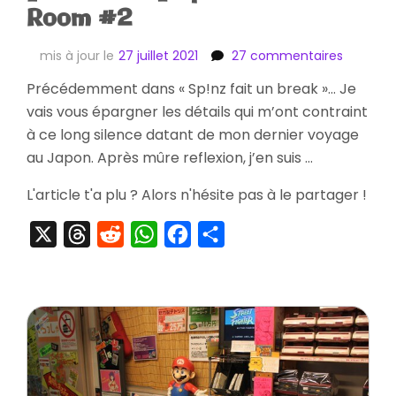
Room #2
sur
mis à jour le
27 juillet 2021
27 commentaires
[Collect
Précédemment dans « Sp!nz fait un break »… Je
Sp!nz
vais vous épargner les détails qui m’ont contraint
Show
Room
à ce long silence datant de mon dernier voyage
#2
au Japon. Après mûre reflexion, j’en suis …
L'article t'a plu ? Alors n'hésite pas à le partager !
X
Threads
Reddit
WhatsApp
Facebook
Partager