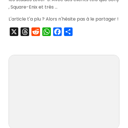
La
, Square-Enix et très …
Diva
Eternelle
L'article t'a plu ? Alors n'hésite pas à le partager !
X
Threads
Reddit
WhatsApp
Facebook
Partager