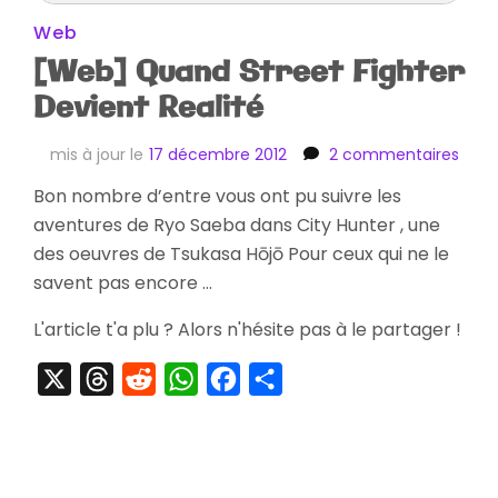
Web
[Web] Quand Street Fighter
Devient Realité
sur
mis à jour le
17 décembre 2012
2 commentaires
[Web
Bon nombre d’entre vous ont pu suivre les
Qua
aventures de Ryo Saeba dans City Hunter , une
Stree
Fight
des oeuvres de Tsukasa Hōjō Pour ceux qui ne le
Devi
savent pas encore …
Reali
L'article t'a plu ? Alors n'hésite pas à le partager !
X
Threads
Reddit
WhatsApp
Facebook
Partager