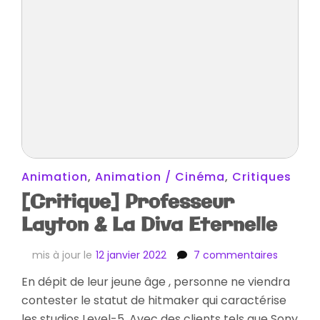
Animation
,
Animation / Cinéma
,
Critiques
[Critique] Professeur
Layton & La Diva Eternelle
sur
mis à jour le
12 janvier 2022
7 commentaires
[Critiqu
En dépit de leur jeune âge , personne ne viendra
Professe
contester le statut de hitmaker qui caractérise
Layton
&
les studios Level-5. Avec des clients tels que Sony