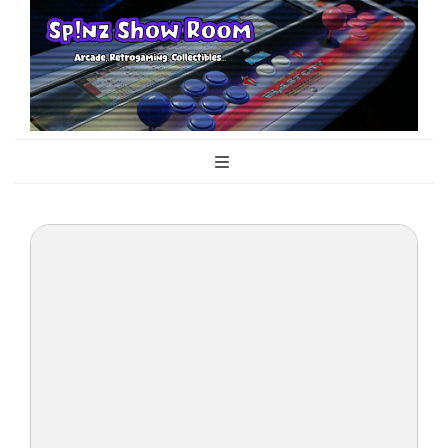
Sp!nz Show
Arcade, Retrogaming, Collectibles
Room