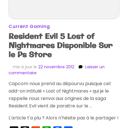
Current Gaming
Resident Evil 5 Lost of
Nightmares Disponible Sur
le Ps Store
mis à jour le
22 novembre 2012
Laisser un
sur
commentaire
Resident
Capcom nous prend au dépourvu puisque cet
Evil
add-on intitulé « Lost of Nightmares » qui je le
5
Lost
rappelle nous renvoi aux origines de la saga
of
Resident Evil vient de paraitre sur le …
Nightmares
Disponible
L'article t'a plu ? Alors n'hésite pas à le partager !
Sur
le