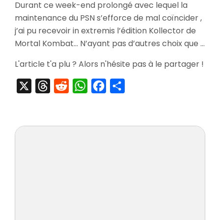
Durant ce week-end prolongé avec lequel la
Mortal
maintenance du PSN s’efforce de mal coïncider ,
Kombat
Kollector
j’ai pu recevoir in extremis l’édition Kollector de
Edition
Mortal Kombat… N’ayant pas d’autres choix que …
L'article t'a plu ? Alors n'hésite pas à le partager !
X
Threads
Reddit
WhatsApp
Facebook
Partager