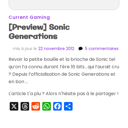
Current Gaming
[Preview] Sonic
Generations
sur
mis à jour le
22 novembre 2012
5 commentaires
[Pre
Revoir la petite bouille et la brioche de Sonic tel
Soni
qu’on l’a connu durant l’ère 16 bits , qui l’aurait cru
Gene
? Depuis l’officialisation de Sonic Generations et
en bon …
L'article t'a plu ? Alors n'hésite pas à le partager !
X
Threads
Reddit
WhatsApp
Facebook
Partager