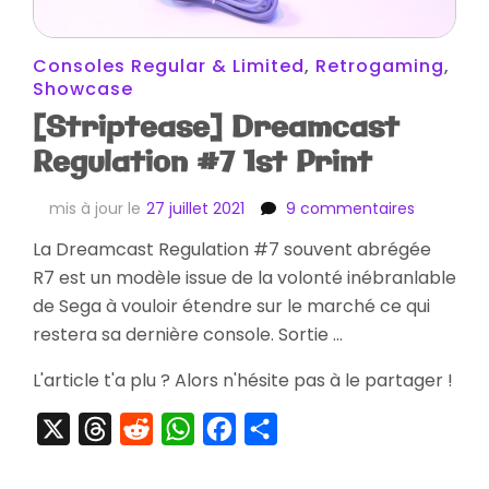
Consoles Regular & Limited
,
Retrogaming
,
Showcase
[Striptease] Dreamcast
Regulation #7 1st Print
sur
mis à jour le
27 juillet 2021
9 commentaires
[Striptea
La Dreamcast Regulation #7 souvent abrégée
Dreamca
R7 est un modèle issue de la volonté inébranlable
Regulatio
#7
de Sega à vouloir étendre sur le marché ce qui
1st
restera sa dernière console. Sortie …
Print
L'article t'a plu ? Alors n'hésite pas à le partager !
X
Threads
Reddit
WhatsApp
Facebook
Partager