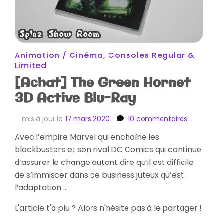
Animation / Cinéma
,
Consoles Regular &
Limited
[Achat] The Green Hornet
3D Active Blu-Ray
sur
mis à jour le
17 mars 2020
10 commentaires
[Achat]
Avec l’empire Marvel qui enchaîne les
The
blockbusters et son rival DC Comics qui continue
Green
Hornet
d’assurer le change autant dire qu’il est difficile
3D
de s’immiscer dans ce business juteux qu’est
Active
l’adaptation …
Blu-
Ray
L'article t'a plu ? Alors n'hésite pas à le partager !