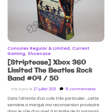
Consoles Regular & Limited
,
Current
Gaming
,
Showcase
[Striptease] Xbox 360
Limited The Beatles Rock
Band #04 / 50
sur
mis à jour le
27 juillet 2021
15 commentaires
[Striptea
Dans l’attente d’un colis très particulier , cette
Xbox
semaine a marqué ma reconversion provisoire
360
Limited
dans le rôle d’un guet à la limite de la paranoïa ,