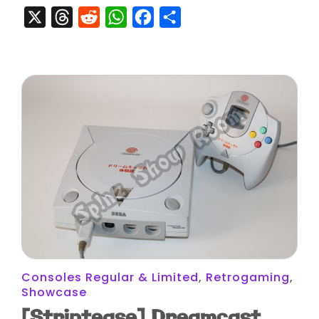
X
Threads
Reddit
WhatsApp
Facebook
Partager
Consoles Regular & Limited
,
Retrogaming
,
Showcase
[Striptease] Dreamcast