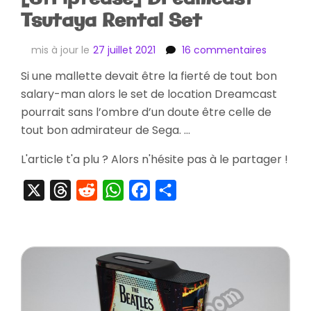
Tsutaya Rental Set
sur
mis à jour le
27 juillet 2021
16 commentaires
[Striptea
Si une mallette devait être la fierté de tout bon
Dreamca
salary-man alors le set de location Dreamcast
Tsutaya
Rental
pourrait sans l’ombre d’un doute être celle de
Set
tout bon admirateur de Sega. …
L'article t'a plu ? Alors n'hésite pas à le partager !
X
Threads
Reddit
WhatsApp
Facebook
Partager