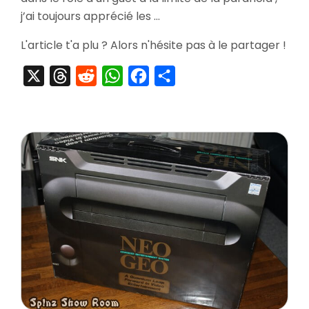
The
j’ai toujours apprécié les …
Beatles
Rock
L'article t'a plu ? Alors n'hésite pas à le partager !
Band
#04
X
Threads
Reddit
WhatsApp
Facebook
Partager
/
50