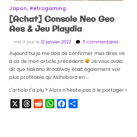
Japon
,
Retrogaming
[Achat] Console Neo Geo
Aes & Jeu Playdia
sur
mis à jour le
12 janvier 2022
11 commentaires
[Achat]
Aujourd’hui je me dois de confirmer mes dires vis
Console
à vis de mon article précédent
Je vous avais
Neo
Geo
dit que Nakano Broadway était également voir
Aes
plus profitable qu’Akihabara en …
&
Jeu
L'article t'a plu ? Alors n'hésite pas à le partager !
Playdia
X
Threads
Reddit
WhatsApp
Facebook
Partager