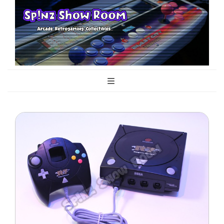
Sp!nz Show
Arcade, Retrogaming, Collectibles
Room