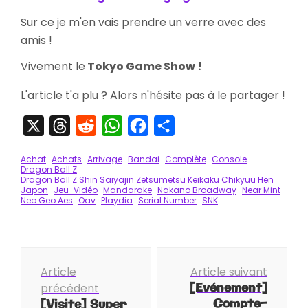
Sur ce je m'en vais prendre un verre avec des
amis !
Vivement le
Tokyo Game Show !
L'article t'a plu ? Alors n'hésite pas à le partager !
X
Threads
Reddit
WhatsApp
Facebook
Partager
Achat
Achats
Arrivage
Bandai
Complète
Console
Dragon Ball Z
Dragon Ball Z Shin Saiyajin Zetsumetsu Keikaku Chikyuu Hen
Japon
Jeu-Vidéo
Mandarake
Nakano Broadway
Near Mint
Neo Geo Aes
Oav
Playdia
Serial Number
SNK
Navigation
Article
Article suivant
d'article
[Evénement]
précédent
Compte-
[Visite] Super