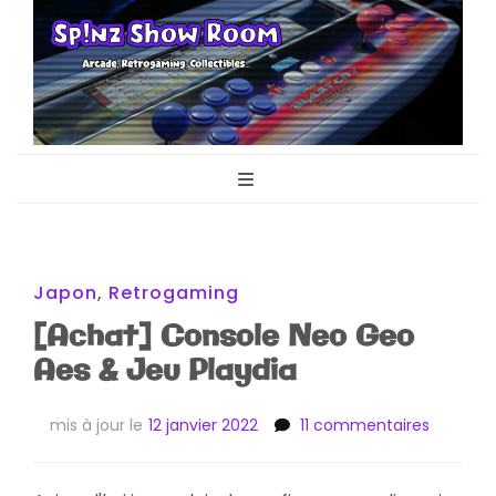
Sp!nz Show
Arcade, Retrogaming, Collectibles
Room
Japon
,
Retrogaming
[Achat] Console Neo Geo
Aes & Jeu Playdia
sur
mis à jour le
12 janvier 2022
11 commentaires
[Achat]
Console
Neo