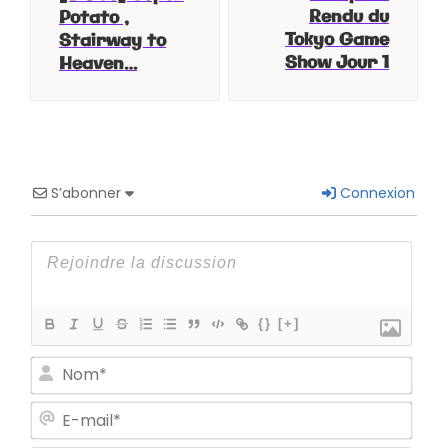
Rendu du
Potato ,
Tokyo Game
Stairway to
Show Jour 1
Heaven…
S’abonner
Connexion
{}
[+]
Nom
E-
mail