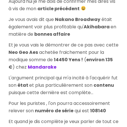
Aujourd'hui je me dois de confirmer mes dires vis
Geo
à vis de mon
article précédent
Aes
&
Je vous avais dit que
Nakano Broadway
était
Jeu
également voir plus profitable qu'
Akihabara
en
Playdia
matière de
bonnes affaire
Et je vous vais le démontrer de ce pas avec cette
Neo Geo Aes
achetée fraichement pour la
modique somme de
14450 Yens !
(
environ 135
€
) chez
Mandarake
L'argument principal qui m'a incité à l'acquérir fut
son
état
et plus particulièrement son
contenu
puisque cette dernière est complète...
Pour les puristes , l'on pourra accessoirement
relever son
numéro de série
qui est
108140
Et quand je dis complète je veux parler de tout ce