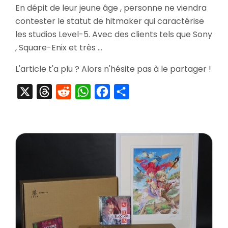
En dépit de leur jeune âge , personne ne viendra
Professe
contester le statut de hitmaker qui caractérise
Layton
&
les studios Level-5. Avec des clients tels que Sony
La
, Square-Enix et très …
Diva
Eternelle
L'article t'a plu ? Alors n'hésite pas à le partager !
X
Threads
Reddit
WhatsApp
Facebook
Partager