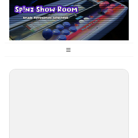
Sp!nz Show
Arcade, Retrogaming, Collectibles
Room