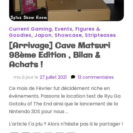
Current Gaming
,
Events
,
Figures &
Goodies
,
Japon
,
Showcase
,
Stripteases
[Arrivage] Cave Matsuri
98ème Edition , Bilan &
Achats !
sur
mis à jour le
27 juillet 2021
13 commentaires
[Arrivage
Ce mois de Février fut décidément riche en
Cave
événements. Passons le location test de Ryu Ga
Matsuri
98ème
Gotoku of The End ainsi que le lancement de la
Edition
Nintendo 3DS pour nous …
,
Bilan
L'article t'a plu ? Alors n'hésite pas à le partager !
&
Achats