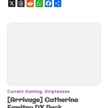
X
Threads
Reddit
WhatsApp
Facebook
Partager
!
Current Gaming
,
Stripteases
[Arrivage] Catherine
Famitsu DX Pack