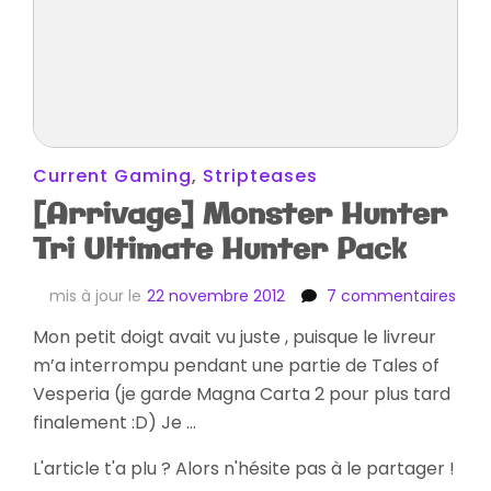
Current Gaming
,
Stripteases
[Arrivage] Monster Hunter
Tri Ultimate Hunter Pack
sur
mis à jour le
22 novembre 2012
7 commentaires
[Arr
Mon petit doigt avait vu juste , puisque le livreur
Mons
m’a interrompu pendant une partie de Tales of
Hunt
Tri
Vesperia (je garde Magna Carta 2 pour plus tard
Ulti
finalement :D) Je …
Hunt
Pack
L'article t'a plu ? Alors n'hésite pas à le partager !