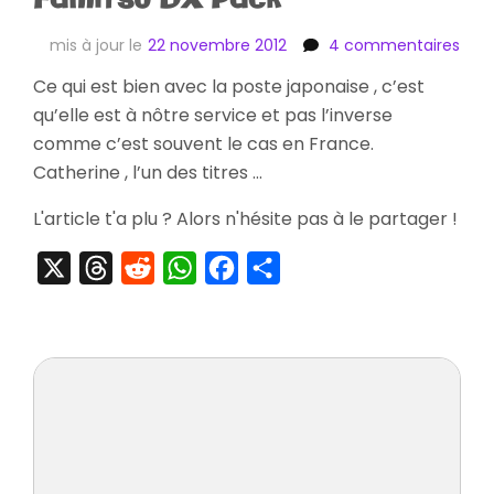
sur
mis à jour le
22 novembre 2012
4 commentaires
[Arr
Ce qui est bien avec la poste japonaise , c’est
Cath
qu’elle est à nôtre service et pas l’inverse
Fami
DX
comme c’est souvent le cas en France.
Pac
Catherine , l’un des titres …
L'article t'a plu ? Alors n'hésite pas à le partager !
X
Threads
Reddit
WhatsApp
Facebook
Partager