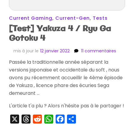
Current Gaming
,
Current-Gen
,
Tests
[Test] Yakuza 4 / Ryu Ga
Gotoku 4
sur
mis à jour le
12 janvier 2022
11 commentaires
[Test]
Passée la traditionnelle année séparant la
Yakuza
versions japonaise et occidentale du soft , nous
4
/
avons pu récemment accueillir le 4ème épisode
Ryu
de Yakuza , licence phare des écuries Sega
Ga
demeurant …
Gotoku
4
L'article t'a plu ? Alors n'hésite pas à le partager !
X
Threads
Reddit
WhatsApp
Facebook
Partager