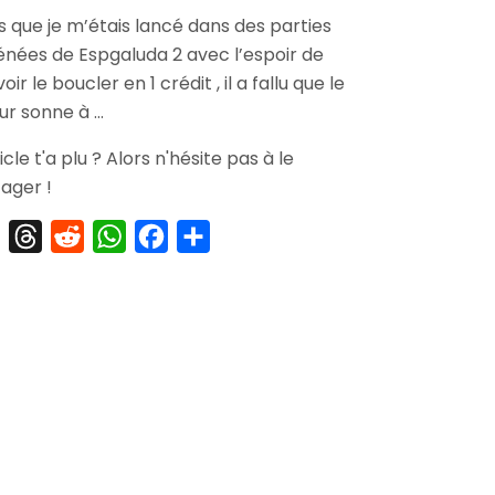
[Arrivage]
s que je m’étais lancé dans des parties
Cave
énées de Espgaluda 2 avec l’espoir de
Shooting
History
oir le boucler en 1 crédit , il a fallu que le
Book
eur sonne à …
ticle t'a plu ? Alors n'hésite pas à le
ager !
X
Threads
Reddit
WhatsApp
Facebook
Partager