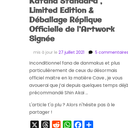
Katana Standard ,
Limited Edition &
Déballage Réplique
Officielle de l’Artwork
Signée
mis à jour le
27 juillet 2021
5 commentaire
Inconditionnel fana de danmakus et plus
particulièrement de ceux du désormais
officiel maitre en la matière Cave , je vous
avouerai que j’ai depuis quelques temps déj
précommandé Shin Akai …
L'article t'a plu ? Alors n'hésite pas à le
partager !
X
Threads
Reddit
WhatsApp
Facebook
Partager