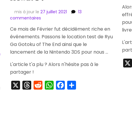
Alor
mis à jour le
27 juillet 2021
13
effr
sur
commentaires
pouv
[Arrivage]
Ce mois de Février fut décidément riche en
livr
Cave
événements. Passons le location test de Ryu
Matsuri
L'ar
98ème
Ga Gotoku of The End ainsi que le
Edition
part
lancement de la Nintendo 3DS pour nous …
sur
s
,
[Précommande]
Bilan
L'article t'a plu ? Alors n'hésite pas à le
Shin
&
partager !
Akai
Achats
Katana
!
Standard
X
Threads
Reddit
WhatsApp
Facebook
Partager
à
,
Limited
Edition
&
Déballage
Réplique
Officielle