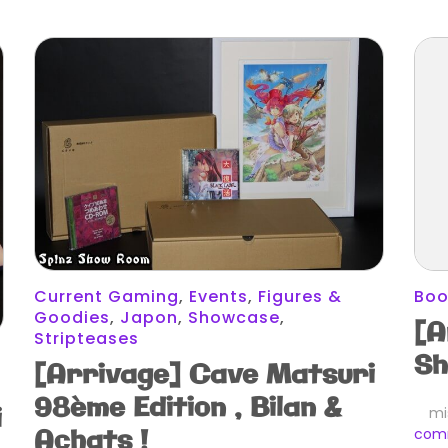
Current Gaming
,
Events
,
Figures &
Boo
Goodies
,
Japon
,
Showcase
,
[A
Stripteases
Sh
[Arrivage] Cave Matsuri
98ème Edition , Bilan &
i
mi
Achats !
com