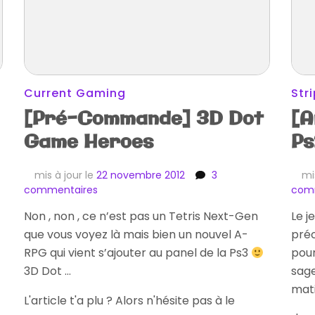
Current Gaming
Str
[Pré-Commande] 3D Dot
[A
Game Heroes
Ps
mis à jour le
22 novembre 2012
3
mi
sur
commentaires
com
[Pré-
Non , non , ce n’est pas un Tetris Next-Gen
Le j
Commande]
que vous voyez là mais bien un nouvel A-
3D
pré
Dot
RPG qui vient s’ajouter au panel de la Ps3
pour
Game
3D Dot …
sage
Heroes
mati
L'article t'a plu ? Alors n'hésite pas à le