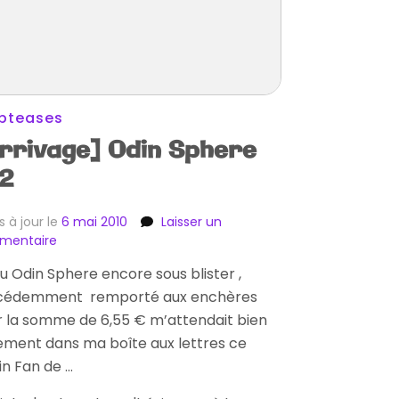
ipteases
rrivage] Odin Sphere
2
s à jour le
6 mai 2010
Laisser un
sur
mentaire
[Arrivage]
eu Odin Sphere encore sous blister ,
Odin
cédemment remporté aux enchères
Sphere
Ps2
 la somme de 6,55 € m’attendait bien
ment dans ma boîte aux lettres ce
n Fan de …