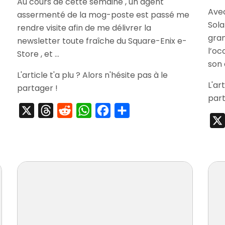
Au cours de cette semaine , un agent
Store]
Seiken
Avec
Apps
assermenté de la mog-poste est passé me
Densets
Approuvées
Sola
20th
rendre visite afin de me délivrer la
ol.1
Annivers
gran
newsletter toute fraîche du Square-Enix e-
Soundtra
l’oc
Store , et …
son 
L'article t'a plu ? Alors n'hésite pas à le
L'ar
partager !
part
X
Threads
Reddit
WhatsApp
Facebook
Partager