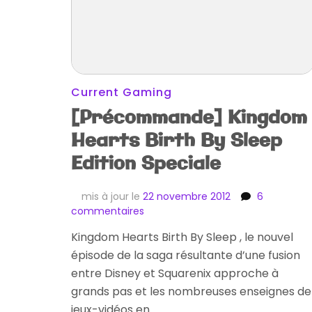
Current Gaming
[Précommande] Kingdom
Hearts Birth By Sleep
Edition Speciale
mis à jour le
22 novembre 2012
6
sur
commentaires
[Précommande]
Kingdom Hearts Birth By Sleep , le nouvel
Kingdom
épisode de la saga résultante d’une fusion
Hearts
Birth
entre Disney et Squaren ix approche à
By
grands pas et les nombreuses enseignes de
Sleep
jeux-vidéos en …