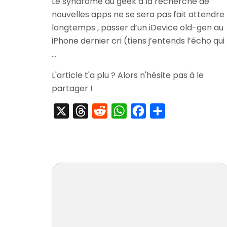
Le syndrome du geek à la recherche de
nouvelles apps ne se sera pas fait attendre
longtemps , passer d’un iDevice old-gen au
V
iPhone dernier cri (tiens j’entends l’écho qui
…
L'article t'a plu ? Alors n'hésite pas à le
partager !
X
Threads
Reddit
WhatsApp
Facebook
Partager