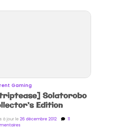
rent Gaming
triptease] Solatorobo
llector’s Edition
s à jour le
26 décembre 2012
11
sur
mande]
mentaires