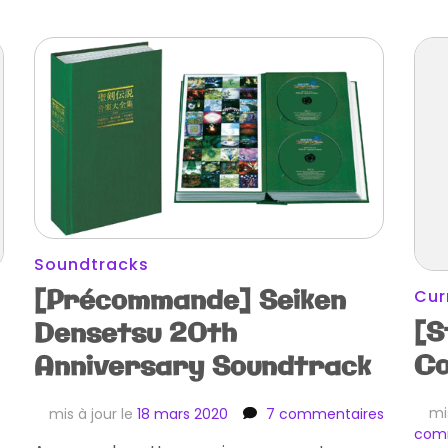
Soundtracks
[Précommande] Seiken
Cur
[S
Densetsu 20th
Co
Anniversary Soundtrack
sur
sur
mi
mis à jour le
18 mars 2020
7 commentaires
[App-
[Précom
com