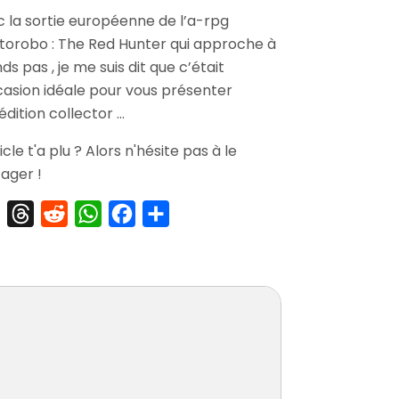
[Striptease]
 la sortie européenne de l’a-rpg
Solatorobo
u
torobo : The Red Hunter qui approche à
Collector’s
Edition
ary
ds pas , je me suis dit que c’était
ck
casion idéale pour vous présenter
édition collector …
ticle t'a plu ? Alors n'hésite pas à le
ager !
X
Threads
Reddit
WhatsApp
Facebook
Partager