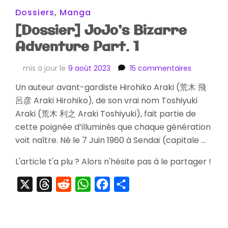
Dossiers
,
Manga
[Dossier] JoJo’s Bizarre
Adventure Part. 1
sur
mis à jour le
9 août 2023
15 commentaires
[Dossier]
Un auteur avant-gardiste Hirohiko Araki (荒木 飛
JoJo’s
呂彦 Araki Hirohiko), de son vrai nom Toshiyuki
Bizarre
Adventure
Araki (荒木 利之 Araki Toshiyuki), fait partie de
Part.
cette poignée d’illuminés que chaque génération
1
voit naître. Né le 7 Juin 1960 à Sendaï (capitale …
L'article t'a plu ? Alors n'hésite pas à le partager !
X
Threads
Reddit
WhatsApp
Facebook
Partager