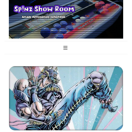
Sp!nz Show
Arcade, Retrogaming, Collectibles
Room