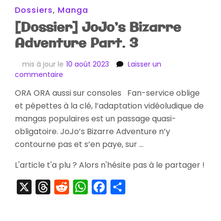
Dossiers
,
Manga
[Dossier] JoJo’s Bizarre
Adventure Part. 3
mis à jour le
10 août 2023
Laisser un
sur
commentaire
[Dossier]
ORA ORA aussi sur consoles Fan-service oblige
JoJo’s
et pépettes à la clé, l’adaptation vidéoludique de
Bizarre
Adventure
mangas populaires est un passage quasi-
Part.
obligatoire. JoJo’s Bizarre Adventure n’y
3
contourne pas et s’en paye, sur …
L'article t'a plu ? Alors n'hésite pas à le partager !
X
Threads
Reddit
WhatsApp
Facebook
Partager