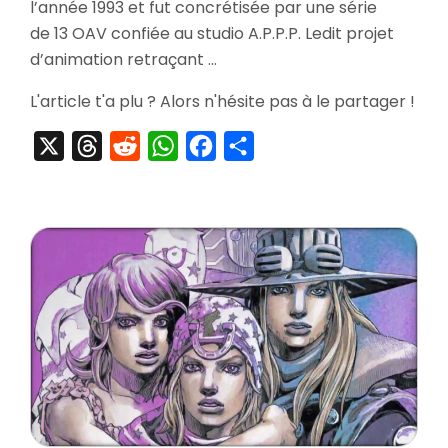
Adventure
l’année 1993 et fut concrétisée par une série
Part.
de 13 OAV confiée au studio A.P.P.P. Ledit projet
2
d’animation retraçant …
L'article t'a plu ? Alors n'hésite pas à le partager !
X
Threads
Reddit
WhatsApp
Facebook
Partager