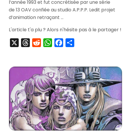
Adventure
l’année 1993 et fut concrétisée par une série
Part.
de 13 OAV confiée au studio A.P.P.P. Ledit projet
2
d’animation retraçant …
L'article t'a plu ? Alors n'hésite pas à le partager !
X
Threads
Reddit
WhatsApp
Facebook
Partager