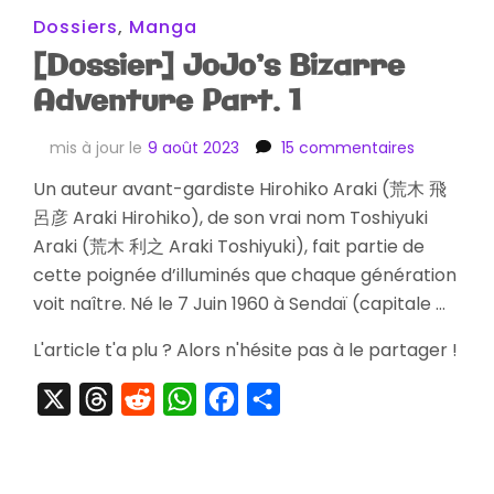
Dossiers
,
Manga
[Dossier] JoJo’s Bizarre
Adventure Part. 1
sur
mis à jour le
9 août 2023
15 commentaires
[Dossier]
Un auteur avant-gardiste Hirohiko Araki (荒木 飛
JoJo’s
呂彦 Araki Hirohiko), de son vrai nom Toshiyuki
Bizarre
Adventure
Araki (荒木 利之 Araki Toshiyuki), fait partie de
Part.
cette poignée d’illuminés que chaque génération
1
voit naître. Né le 7 Juin 1960 à Sendaï (capitale …
L'article t'a plu ? Alors n'hésite pas à le partager !
X
Threads
Reddit
WhatsApp
Facebook
Partager