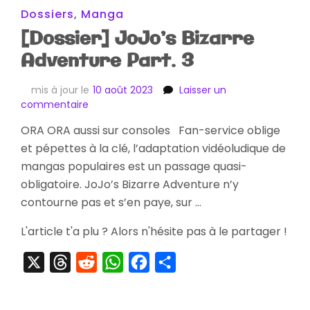
Dossiers
,
Manga
[Dossier] JoJo’s Bizarre
Adventure Part. 3
mis à jour le
10 août 2023
Laisser un
sur
commentaire
[Dossier]
ORA ORA aussi sur consoles Fan-service oblige
JoJo’s
et pépettes à la clé, l’adaptation vidéoludique de
Bizarre
Adventure
mangas populaires est un passage quasi-
Part.
obligatoire. JoJo’s Bizarre Adventure n’y
3
contourne pas et s’en paye, sur …
L'article t'a plu ? Alors n'hésite pas à le partager !
X
Threads
Reddit
WhatsApp
Facebook
Partager