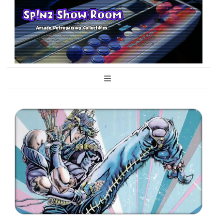
Sp!nz Show
Arcade, Retrogaming, Collectibles
Room