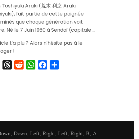
Adventure
 Toshiyuki Araki (荒木 利之 Araki
Part.
iyuki), fait partie de cette poignée
1
luminés que chaque génération voit
re. Né le 7 Juin 1960 à Sendaï (capitale …
ticle t'a plu ? Alors n'hésite pas à le
ager !
X
Threads
Reddit
WhatsApp
Facebook
Partager
own, Down, Left, Right, Left, Right, B, A |