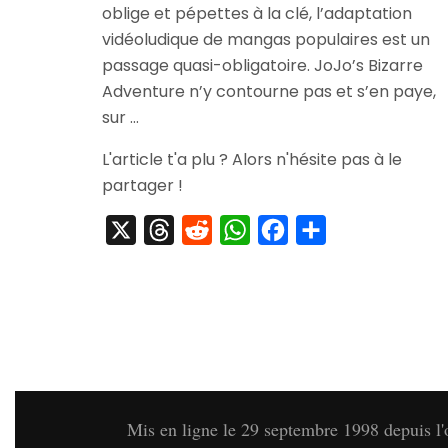
oblige et pépettes à la clé, l’adaptation
Bizarre
Adventure
vidéoludique de mangas populaires est un
Part.
passage quasi-obligatoire. JoJo’s Bizarre
3
Adventure n’y contourne pas et s’en paye,
sur …
L'article t'a plu ? Alors n'hésite pas à le
partager !
X
Threads
Reddit
WhatsApp
Facebook
Partager
Mis en ligne le 29 septembre 1998 depuis l