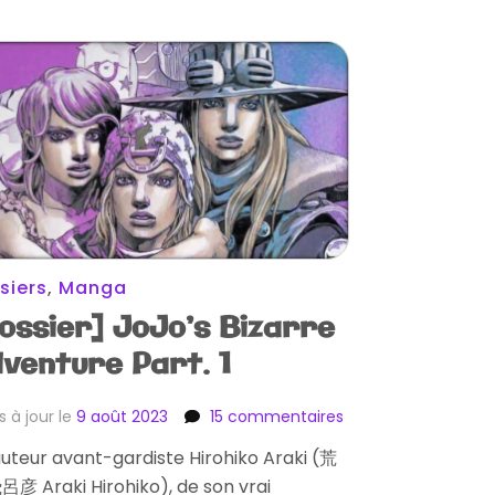
siers
,
Manga
ossier] JoJo’s Bizarre
venture Part. 1
sur
s à jour le
9 août 2023
15 commentaires
[Dossier]
uteur avant-gardiste Hirohiko Araki (荒
JoJo’s
彦 Araki Hirohiko), de son vrai
Bizarre