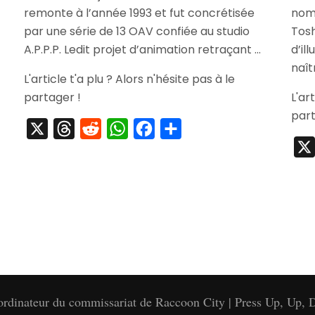
Adventure
remonte à l’année 1993 et fut concrétisée
nom
Part.
par une série de 13 OAV confiée au studio
Tosh
2
A.P.P.P. Ledit projet d’animation retraçant …
d’il
naît
L'article t'a plu ? Alors n'hésite pas à le
partager !
L'ar
part
X
Threads
Reddit
WhatsApp
Facebook
Partager
'ordinateur du commissariat de Raccoon City | Press Up, Up, D