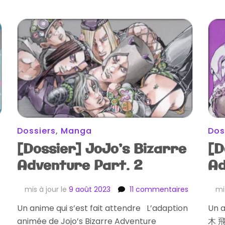
Dossiers
,
Manga
Dos
[Dossier] JoJo’s Bizarre
[D
Adventure Part. 2
Ad
sur
mis à jour le
9 août 2023
11 commentaires
mi
[Dossier]
Un anime qui s’est fait attendre L’adaption
Un a
JoJo’s
animée de Jojo’s Bizarre Adventure
Bizarre
木 飛呂