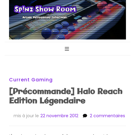
Sp!nz Show
Arcade, Retrogaming, Collectibles
Room
Current Gaming
[Précommande] Halo Reach
Edition Légendaire
sur
mis à jour le
22 novembre 2012
2 commentaires
[Pr
Halo
Rea