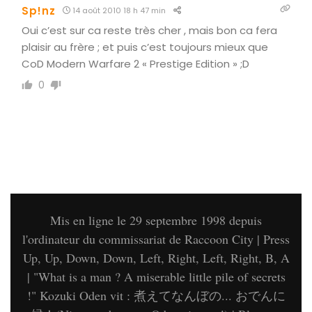
Sp!nz
14 août 2010 18 h 47 min
Oui c’est sur ca reste très cher , mais bon ca fera
plaisir au frère ; et puis c’est toujours mieux que
CoD Modern Warfare 2 « Prestige Edition » ;D
0
Mis en ligne le 29 septembre 1998 depuis
l'ordinateur du commissariat de Raccoon City | Press
Up, Up, Down, Down, Left, Right, Left, Right, B, A
| "What is a man ? A miserable little pile of secrets
!" Kozuki Oden vit : 煮えてなんぼの... おでんに