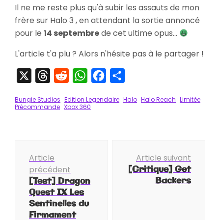
Il ne me reste plus qu'à subir les assauts de mon
frère sur Halo 3 , en attendant la sortie annoncé
pour le
14 septembre
de cet ultime opus...
L'article t'a plu ? Alors n'hésite pas à le partager !
X
Threads
Reddit
WhatsApp
Facebook
Partager
Bungie Studios
Edition Legendaire
Halo
Halo Reach
Limitée
Précommande
Xbox 360
Navigation
Article
Article suivant
d'article
[Critique] Get
précédent
Backers
[Test] Dragon
Quest IX Les
Sentinelles du
Firmament