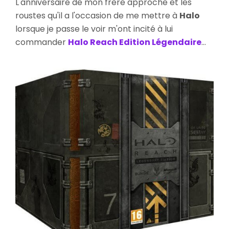
L'anniversaire de mon frère approche et les
Editi
roustes qu'il a l'occasion de me mettre à
Halo
Lége
lorsque je passe le voir m'ont incité à lui
commander
Halo Reach Edition Légendaire
...