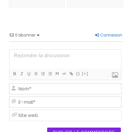
S’abonner
Connexion
{}
[+]
Nom
E-
mail
Site
web