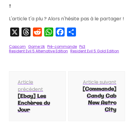
!
L'article t'a plu ? Alors n'hésite pas à le partager !
X
Threads
Reddit
WhatsApp
Facebook
Partager
Capcom
Game Uk
Pré-commande
Ps3
Resident Evil 5 Alternative Edition
Resident Evil 5 Gold Edition
Navigation
Article
Article suivant
d'article
[Commande]
précédent
Candy Cab
[Ebay] Les
New Astro
Enchères du
City
Jour