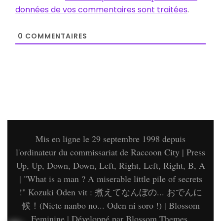
données de vos commentaires sont traitées
.
0
COMMENTAIRES
Mis en ligne le 29 septembre 1998 depuis
l'ordinateur du commissariat de Raccoon City | Press
Up, Up, Down, Down, Left, Right, Left, Right, B, A
| "What is a man ? A miserable little pile of secrets
!" Kozuki Oden vit : 煮えてなんぼの... おでんに
候！(Niete nanbo no... Oden ni soro !) |
Blossom
Feminine | Développé par
Blossom Themes
.