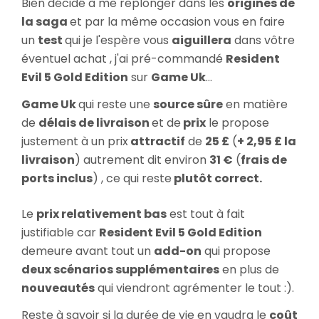
Bien décidé à me replonger dans les
origines de
Evil
la saga
et par la même occasion vous en faire
5
un
test
qui je l'espère vous
aiguillera
dans vôtre
Gold
éventuel achat , j'ai pré-commandé
Resident
Edition
Evil 5 Gold Edition
sur
Game Uk
...
Game Uk
qui reste une
source sûre
en matière
de
délais de livraison
et de
prix
le propose
justement à un prix
attractif
de
25 £
(
+ 2,95 £ la
livraison
) autrement dit environ
31 €
(
frais de
ports inclus
) , ce qui reste
plutôt correct.
Le
prix relativement bas
est tout à fait
justifiable car
Resident Evil 5 Gold Edition
demeure avant tout un
add-on
qui propose
deux scénarios supplémentaires
en plus de
nouveautés
qui viendront agrémenter le tout :).
Reste à savoir si la durée de vie en vaudra le
coût