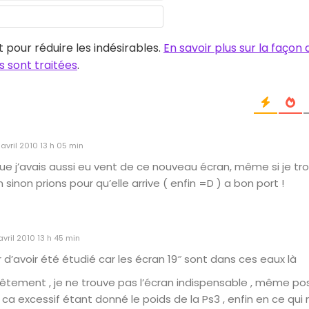
mail*
Site
web
t pour réduire les indésirables.
En savoir plus sur la façon
 sont traitées
.
 avril 2010 13 h 05 min
que j’avais aussi eu vent de ce nouveau écran, même si je tr
 sinon prions pour qu’elle arrive ( enfin =D ) a bon port !
avril 2010 13 h 45 min
air d’avoir été étudié car les écran 19″ sont dans ces eaux là
tement , je ne trouve pas l’écran indispensable , même pos
i ca excessif étant donné le poids de la Ps3 , enfin en ce qu