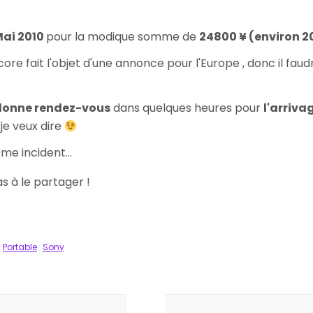
ai 2010
pour la modique somme de
24800 ¥ (environ 2
core fait l'objet d'une annonce pour l'Europe , donc il fau
onne rendez-vous
dans quelques heures pour
l'arriva
 je veux dire
ème incident...
pas à le partager !
k
tager
Portable
Sony