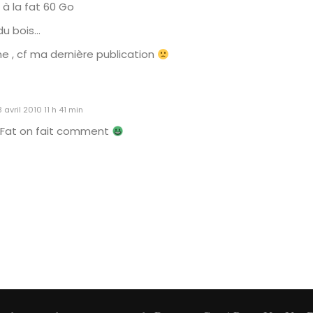
 à la fat 60 Go
du bois…
ne , cf ma dernière publication
 avril 2010 11 h 41 min
 Fat on fait comment