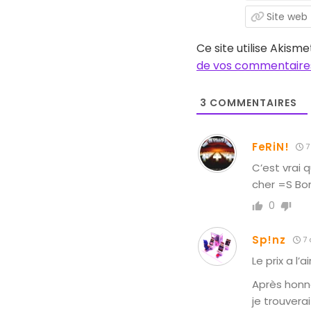
Ce site utilise Akisme
de vos commentaires
3
COMMENTAIRES
FeRiN!
7
C’est vrai 
cher =S Bon
0
Sp!nz
7 
Le prix a l’
Après honnê
je trouvera