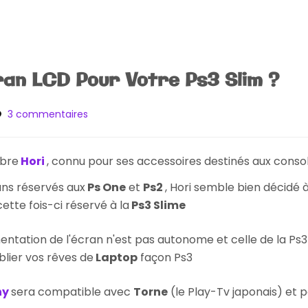
ran LCD Pour Votre Ps3 Slim ?
sur
3 commentaires
[High-
Tech]
Un
èbre
Hori
, connu pour ses accessoires destinés aux consoles
Ecran
LCD
ans réservés aux
Ps One
et
Ps2
, Hori semble bien décidé 
Pour
ette fois-ci réservé à la
Ps3 Slime
Votre
Ps3
mentation de l'écran n'est pas autonome et celle de la P
Slim
blier vos rêves de
Laptop
façon Ps3
?
ny
sera compatible avec
Torne
(le Play-Tv japonais) et p