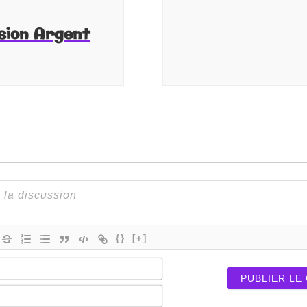
sion Argent
{}
[+]
Nom*
E-