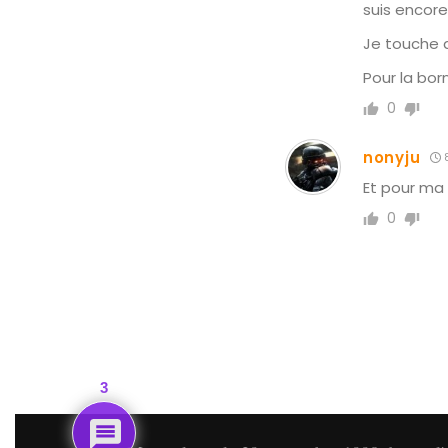
suis encore
Je touche 
Pour la bor
0
nonyju
8
Et pour ma
0
3