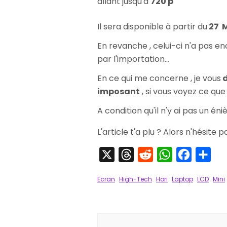
allant jusqu'à
720 p
Il sera disponible à partir du
27 M
En revanche , celui-ci n'a pas en
par l'importation...
En ce qui me concerne , je vous
d
imposant
, si vous voyez ce que
A condition qu'il n'y ai pas un éni
L'article t'a plu ? Alors n'hésite 
X
Threads
Reddit
WhatsApp
Faceboo
Par
Ecran
High-Tech
Hori
Laptop
LCD
Mini
Navigation