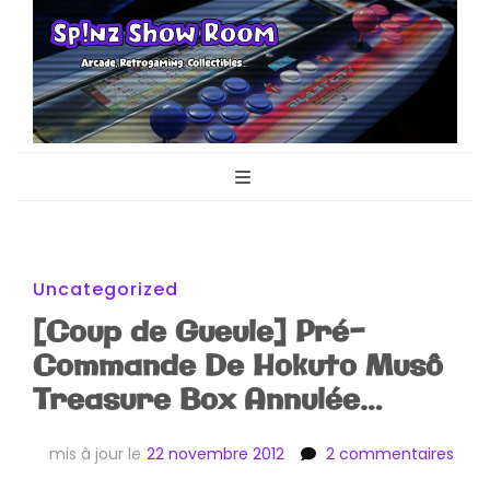
Sp!nz Show
Arcade, Retrogaming, Collectibles
Room
Uncategorized
[Coup de Gueule] Pré-
Commande De Hokuto Musô
Treasure Box Annulée…
sur
mis à jour le
22 novembre 2012
2 commentaires
[Co