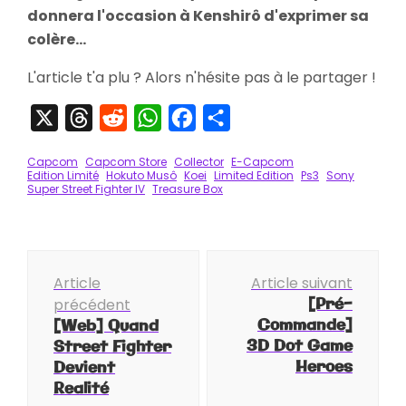
donnera l'occasion à Kenshirô d'exprimer sa
colère...
L'article t'a plu ? Alors n'hésite pas à le partager !
X
Threads
Reddit
WhatsApp
Facebook
Partager
Capcom
Capcom Store
Collector
E-Capcom
Edition Limité
Hokuto Musô
Koei
Limited Edition
Ps3
Sony
Super Street Fighter IV
Treasure Box
Navigation
Article
Article suivant
d'article
[Pré-
précédent
Commande]
[Web] Quand
3D Dot Game
Street Fighter
Heroes
Devient
Realité