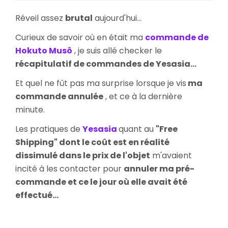
de
Gueu
Réveil assez
brutal
aujourd'hui...
Pré-
Com
Curieux de savoir où en était ma
commande de
De
Hokuto Musô
, je suis allé checker le
Hoku
récapitulatif de commandes de Yesasia...
Mus
Trea
Et quel ne fût pas ma surprise lorsque je vis
ma
Box
commande annulée
, et ce à la dernière
Annu
minute.
Les pratiques de
Yesasia
quant au
"Free
Shipping" dont le coût est en réalité
dissimulé dans le prix de l'objet
m'avaient
incité à les contacter pour
annuler ma pré-
commande et ce le jour où elle avait été
effectué...