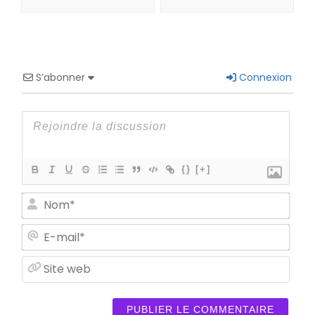
S’abonner
Connexion
{}
[+]
Nom
E-
mail
Site
web