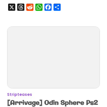
Gto
X
Threads
Reddit
WhatsApp
Facebook
Partager
,
Ufo
Kamen
Yakisoba
,
Angelique
Box
Set…
Stripteases
[Arrivage] Odin Sphere Ps2