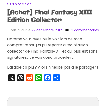
Stripteases
[Achat] Final Fantasy XIII
Edition Collector
sur
mis à jour le
22 décembre 2012
4 commentaires
[Ach
Comme vous avez pu le voir lors de mon
Final
compte-rendu j’ai pu repartir avec l’édition
Fan
XIII
collector de Final Fantasy XIII et qui plus est sans
Edit
signatures… Je vais donc procéder …
Coll
L'article t'a plu ? Alors n'hésite pas à le partager !
X
Threads
Reddit
WhatsApp
Facebook
Partager