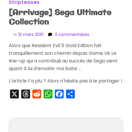
Stripteases
[Arrivage] Sega Ultimate
Collection
sur
le
12 mars 2010
3 commentaires
[Arrivage]
Alors que Resident Evil 5 Gold Edition fait
Sega
tranquillement son chemin depuis Game Uk Le
Ultimate
Collection
line-up qui a contribué au succès de Sega vient
quant à lui d’envahir ma boite …
L'article t'a plu ? Alors n'hésite pas à le partager !
X
Threads
Reddit
WhatsApp
Facebook
Partager