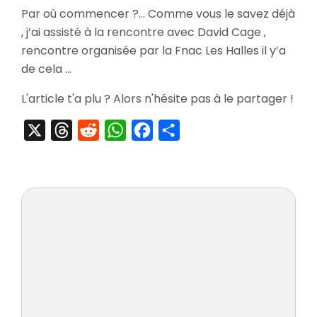
[Arrivage]
Par où commencer ?… Comme vous le savez déjà
Heavy
, j’ai assisté à la rencontre avec David Cage ,
Rain
Edition
rencontre organisée par la Fnac Les Halles il y’a
Collector
de cela …
L'article t'a plu ? Alors n'hésite pas à le partager !
X
Threads
Reddit
WhatsApp
Facebook
Partager