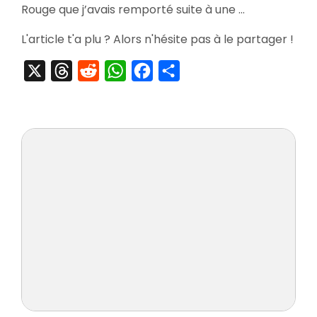
Seal
Rouge que j’avais remporté suite à une …
L'article t'a plu ? Alors n'hésite pas à le partager !
X
Threads
Reddit
WhatsApp
Facebook
Partager