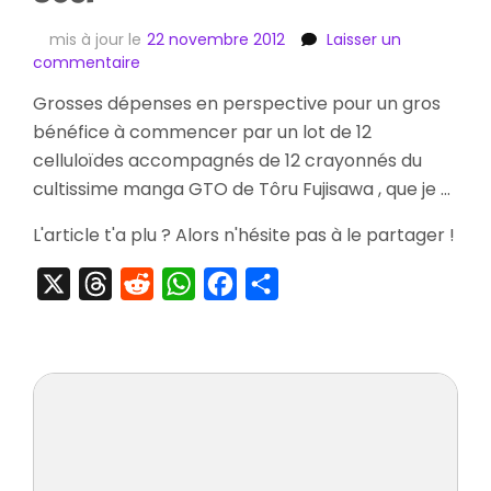
mis à jour le
22 novembre 2012
Laisser un
sur
commentaire
[Ebay]
Grosses dépenses en perspective pour un gros
Les
bénéfice à commencer par un lot de 12
Enchères
du
celluloïdes accompagnés de 12 crayonnés du
Jour
cultissime manga GTO de Tôru Fujisawa , que je …
L'article t'a plu ? Alors n'hésite pas à le partager !
X
Threads
Reddit
WhatsApp
Facebook
Partager