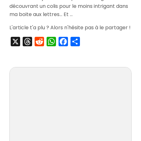
Soulcalibur
découvrant un colis pour le moins intrigant dans
IV
ma boite aux lettres… Et …
L'article t'a plu ? Alors n'hésite pas à le partager !
X
Threads
Reddit
WhatsApp
Facebook
Partager