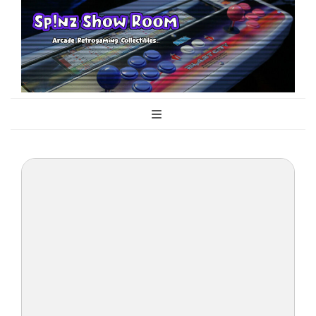
Sp!nz Show
Arcade, Retrogaming, Collectibles
Room