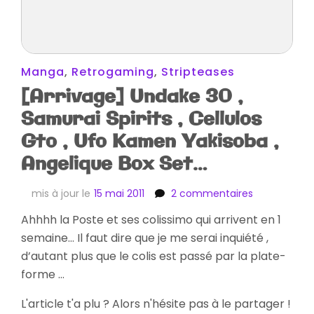
Manga
,
Retrogaming
,
Stripteases
[Arrivage] Undake 30 ,
Samurai Spirits , Cellulos
Gto , Ufo Kamen Yakisoba ,
Angelique Box Set…
sur
mis à jour le
15 mai 2011
2 commentaires
[Arrivage]
Ahhhh la Poste et ses colissimo qui arrivent en 1
Undake
semaine… Il faut dire que je me serai inquiété ,
30
,
d’autant plus que le colis est passé par la plate-
Samurai
forme …
Spirits
,
L'article t'a plu ? Alors n'hésite pas à le partager !
Cellulos