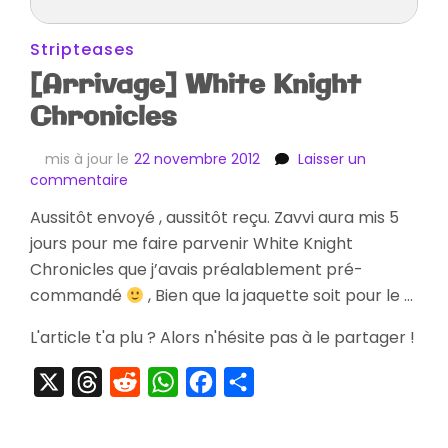
Stripteases
[Arrivage] White Knight
Chronicles
mis à jour le
22 novembre 2012
Laisser un
sur
commentaire
[Arrivage]
Aussitôt envoyé , aussitôt reçu. Zavvi aura mis 5
White
jours pour me faire parvenir White Knight
Knight
Chronicles
Chronicles que j’avais préalablement pré-
commandé
, Bien que la jaquette soit pour le …
L'article t'a plu ? Alors n'hésite pas à le partager !
X
Threads
Reddit
WhatsApp
Facebook
Partager