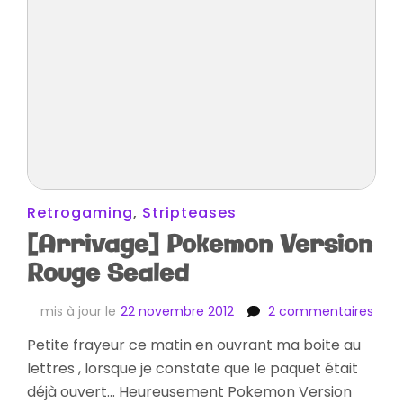
Retrogaming
,
Stripteases
[Arrivage] Pokemon Version
Rouge Sealed
sur
mis à jour le
22 novembre 2012
2 commentaires
[Arr
Petite frayeur ce matin en ouvrant ma boite au
Pok
lettres , lorsque je constate que le paquet était
Vers
Rou
déjà ouvert… Heureusement Pokemon Version