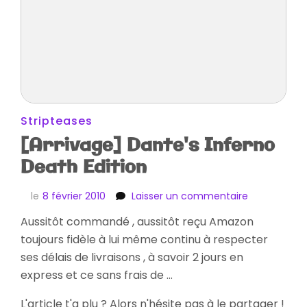
Stripteases
[Arrivage] Dante's Inferno
Death Edition
sur
le
8 février 2010
Laisser un commentaire
[Arrivage]
Aussitôt commandé , aussitôt reçu Amazon
Dante's
toujours fidèle à lui même continu à respecter
Inferno
Death
ses délais de livraisons , à savoir 2 jours en
Edition
express et ce sans frais de …
L'article t'a plu ? Alors n'hésite pas à le partager !