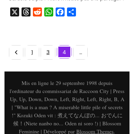
X
Threads
Reddit
WhatsApp
Facebook
Partager
1
3
4
…
Page
Page
Pagination
Page
des
publications
Mis en ligne le 29 septembre 1998 depuis
l'ordinateur du commissariat de Raccoon City | Press
Up, Up, Down, Down, Left, Right, Left, Right, B, A
| "What is a man ? A miserable little pile of secrets
!" Kozuki Oden vit : 煮えてなんぼの... おでんに
候！(Niete nanbo no... Oden ni soro !) |
Blossom
Feminine | Développé par
Blossom Themes
.