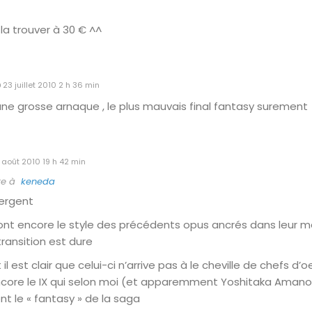
la trouver à 30 € ^^
23 juillet 2010 2 h 36 min
une grosse arnaque , le plus mauvais final fantasy surement
 août 2010 19 h 42 min
re à
keneda
vergent
nt encore le style des précédents opus ancrés dans leur m
transition est dure
l est clair que celui-ci n’arrive pas à le cheville de chefs d
 encore le IX qui selon moi (et apparemment Yoshitaka Aman
t le « fantasy » de la saga