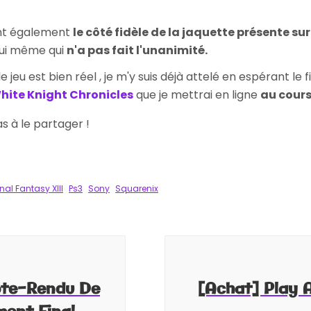
ont également
le côté fidèle de la jaquette présente sur
lui même qui
n'a pas fait l'unanimité.
 le jeu est bien réel , je m'y suis déjà attelé en espérant le 
hite Knight Chronicles
que je mettrai en ligne
au cours
pas à le partager !
k
tager
inal Fantasy XIII
Ps3
Sony
Squarenix
te-Rendu De
[Achat] Play A