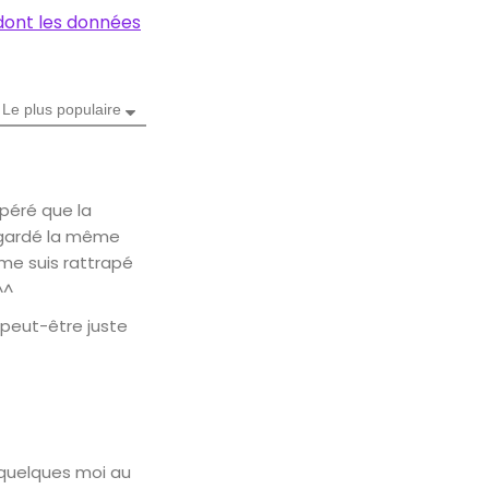
 dont les données
Le plus populaire
spéré que la
n gardé la même
 me suis rattrapé
^^
i peut-être juste
a quelques moi au