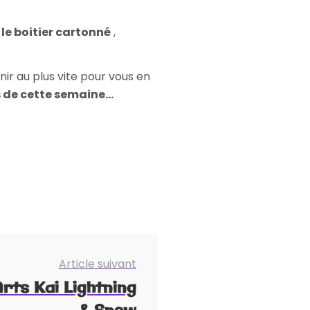
 le boitier cartonné
,
finir au plus vite pour vous en
 de cette semaine...
Article suivant
rts Kai Lightning