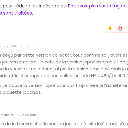
t pour réduire les indésirables.
En savoir plus sur la façon
 sont traitées
.
 mars 2010 16 h 53 min
ès déçu par cette version collector, tout comme toi j’avais e
 jeu ressemblerait a celui de la version japonaise mais il o
e la version simple donc j’ai prit la version simple ^^ mais je
 guide officiel complet édition collector j’ai le N° 7 469/ 15 000 
si je trouve la version japonaise pas trop chère je l’achètera
la jaquette japonais.
 mars 2010 17 h 39 min
as de la trouver cher la version jap , elle était déjà bradé y’