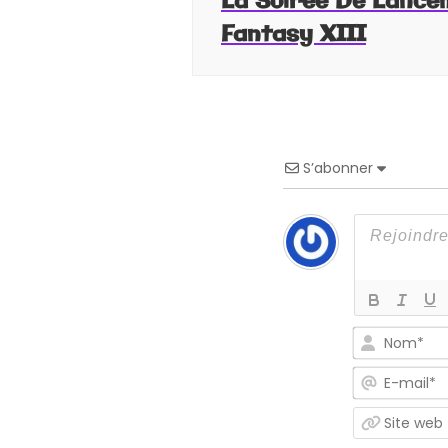
La Soirée De Lance
Fantasy XIII
S’abonner