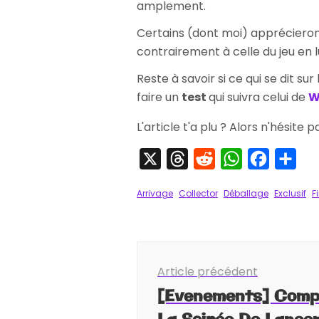
amplement.
Certains (dont moi) apprécier
contrairement à celle du jeu en 
Reste à savoir si ce qui se dit sur
faire un
test
qui suivra celui de
W
L'article t'a plu ? Alors n'hésite 
X
Threads
Reddit
WhatsApp
Faceboo
Par
Arrivage
Collector
Déballage
Exclusif
F
Navigation
Article précédent
d'article
[Evenements] Comp