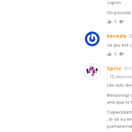
Japon
On pouvait 
0
keneda
ce jeu est 
0
Sp!nz
12
Répond
Les avis di
Beaucoup o
vrai que la 
Cependant i
, le VII ou
parfaitemen