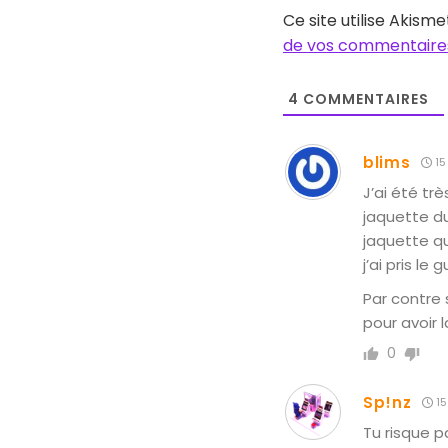
Ce site utilise Akisme
de vos commentaires
4
COMMENTAIRES
blims
15
J’ai été tr
jaquette du
jaquette qu
j’ai pris le
Par contre 
pour avoir 
0
Sp!nz
15
Tu risque p