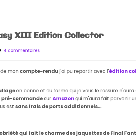
asy XIII Edition Collector
sur
4 commentaires
[Achat]
Final
Fantasy
s de mon
compte-rendu
j'ai pu repartir avec l'
édition col
XIII
Edition
Collector
allage
en bonne et du forme qui je vous le rassure n'au
ma pré-commande
sur
Amazon
qui m'aura fait parvenir 
lus est
sans frais de ports additionnels...
obriété qui fait le charme des jaquettes de Final Fan