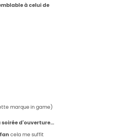
emblable à celui de
 cette marque in game)
a
soirée d'ouverture...
fan
cela me suffit