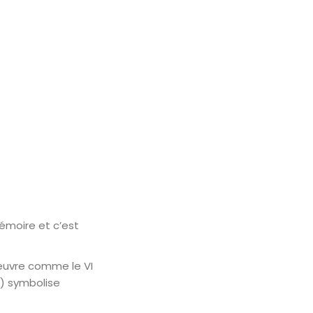
émoire et c’est
’oeuvre comme le VI
o) symbolise