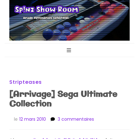
Sp!nz Show
Arcade, Retrogaming, Collectibles
Room
Stripteases
[Arrivage] Sega Ultimate
Collection
sur
le
12 mars 2010
3 commentaires
[Arrivage]
Sega
Ultimate