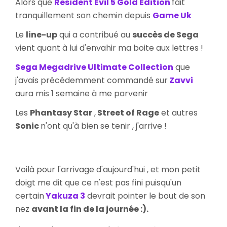
Alors que
Resident Evil 5 Gold Edition
fait
Collection
tranquillement son chemin depuis
Game Uk
Le
line-up
qui a contribué au
succès de Sega
vient quant à lui d'envahir ma boite aux lettres !
Sega Megadrive Ultimate Collection
que
j'avais précédemment commandé sur
Zavvi
aura mis 1 semaine à me parvenir
Les
Phantasy Star
,
Street of Rage
et autres
Sonic
n'ont qu'à bien se tenir , j'arrive !
Voilà pour l'arrivage d'aujourd'hui , et mon petit
doigt me dit que ce n'est pas fini puisqu'un
certain
Yakuza 3
devrait pointer le bout de son
nez
avant la fin de la journée :).