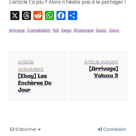
L'article t'a plu ? Alors n'hésite pas à le partager !
X
Threads
Reddit
WhatsApp
Facebook
Partager
Arrivage
Compilation
Ps3
Sega
Showcase
Sonic
Zavvi
Navigation
Article
Article suivant
d'article
[Arrivage]
précédent
Yakuza 3
[Ebay] Les
Enchères Du
Jour
S’abonner
Connexion