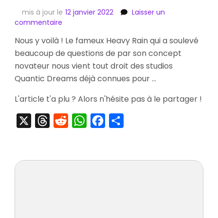
mis à jour le
12 janvier 2022
Laisser un
sur
commentaire
[Test]
Nous y voilà ! Le fameux Heavy Rain qui a soulevé
Heavy
beaucoup de questions de par son concept
Rain
novateur nous vient tout droit des studios
Quantic Dreams déjà connues pour …
L'article t'a plu ? Alors n'hésite pas à le partager !
X
Threads
Reddit
WhatsApp
Facebook
Partager