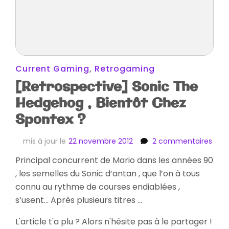
Current Gaming
,
Retrogaming
[Retrospective] Sonic The
Hedgehog , Bientôt Chez
Spontex ?
sur
mis à jour le
22 novembre 2012
2 commentaires
[Ret
Principal concurrent de Mario dans les années 90
Soni
, les semelles du Sonic d’antan , que l’on à tous
The
Hed
connu au rythme de courses endiablées ,
,
s’usent… Après plusieurs titres …
Bien
Che
L'article t'a plu ? Alors n'hésite pas à le partager !
Spon