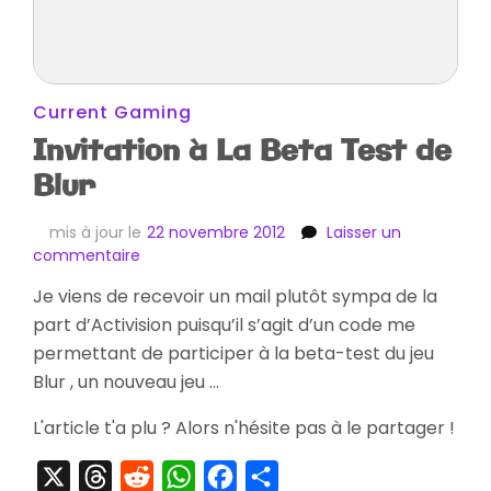
Current Gaming
Invitation à La Beta Test de
Blur
mis à jour le
22 novembre 2012
Laisser un
sur
commentaire
Invitation
Je viens de recevoir un mail plutôt sympa de la
à
part d’Activision puisqu’il s’agit d’un code me
La
Beta
permettant de participer à la beta-test du jeu
Test
Blur , un nouveau jeu …
de
Blur
L'article t'a plu ? Alors n'hésite pas à le partager !
X
Threads
Reddit
WhatsApp
Facebook
Partager