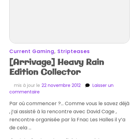
Current Gaming
,
Stripteases
[Arrivage] Heavy Rain
Edition Collector
mis à jour le
22 novembre 2012
Laisser un
sur
commentaire
[Arrivage]
Par où commencer ?… Comme vous le savez déjà
Heavy
, j’ai assisté à la rencontre avec David Cage ,
Rain
Edition
rencontre organisée par la Fnac Les Halles il y’a
Collector
de cela …