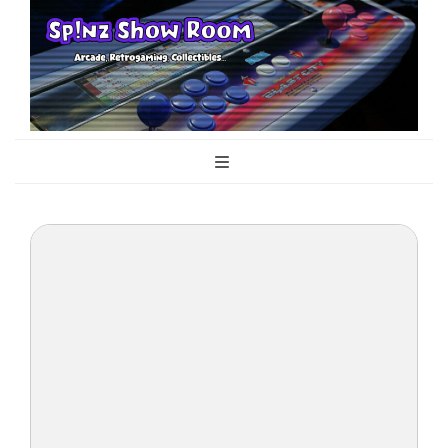
Sp!nz Show
Arcade, Retrogaming, Collectibles
Room