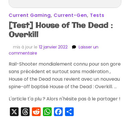
Current Gaming
,
Current-Gen
,
Tests
[Test] House of The Dead :
Overkill
mis à jour le
12 janvier 2022
Laisser un
sur
commentaire
[Test]
Rail-Shooter mondialement connu pour son gore
House
sans précédent et surtout sans modération ,
of
The
House of the Dead nous revient avec un nouveau
Dead
spine-off baptisé House of the Dead : Overkill. …
:
Overkill
L'article t'a plu ? Alors n'hésite pas à le partager !
X
Threads
Reddit
WhatsApp
Facebook
Partager