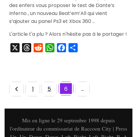
des enfers vous proposer le test de Dante’s
Inferno
Inferno , un nouveau Beat’em’All qui vient
s’ajouter au panel Ps3 et Xbox 360 …
L'article t'a plu ? Alors n'hésite pas à le partager !
X
Threads
Reddit
WhatsApp
Facebook
Partager
1
5
6
…
Page
Page
Pagination
Page
des
publications
Mis en ligne le 29 septembre 1998 depuis
l'ordinateur du commissariat de Raccoon City | Press
Up, Up, Down, Down, Left, Right, Left, Right, B, A