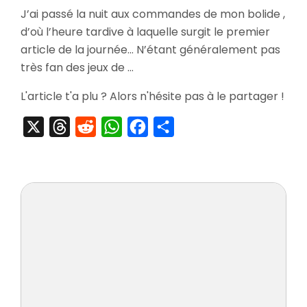
[Preview]
J’ai passé la nuit aux commandes de mon bolide ,
Beta-
d’où l’heure tardive à laquelle surgit le premier
Test
de
article de la journée… N’étant généralement pas
Blur
très fan des jeux de …
L'article t'a plu ? Alors n'hésite pas à le partager !
X
Threads
Reddit
WhatsApp
Facebook
Partager