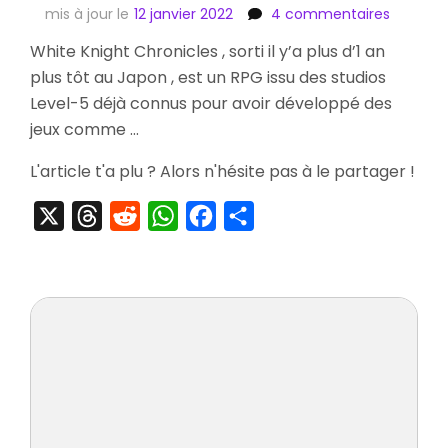
sur
mis à jour le
12 janvier 2022
4 commentaires
[Test]
White Knight Chronicles , sorti il y’a plus d’1 an
White
plus tôt au Japon , est un RPG issu des studios
Knight
Chronic
Level-5 déjà connus pour avoir développé des
jeux comme …
L'article t'a plu ? Alors n'hésite pas à le partager !
X
Threads
Reddit
WhatsApp
Facebook
Partager