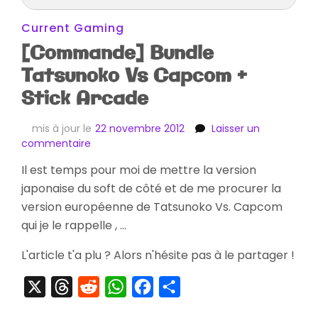
Current Gaming
[Commande] Bundle
Tatsunoko Vs Capcom +
Stick Arcade
mis à jour le
22 novembre 2012
Laisser un
sur
commentaire
[Commande]
Il est temps pour moi de mettre la version
Bundle
japonaise du soft de côté et de me procurer la
Tatsunoko
Vs
version européenne de Tatsunoko Vs. Capcom
Capcom
qui je le rappelle , …
+
Stick
L'article t'a plu ? Alors n'hésite pas à le partager !
Arcade
X
Threads
Reddit
WhatsApp
Facebook
Partager