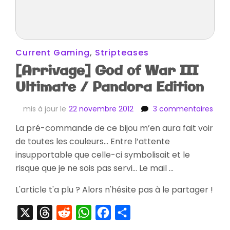
Current Gaming
,
Stripteases
[Arrivage] God of War III
Ultimate / Pandora Edition
sur
mis à jour le
22 novembre 2012
3 commentaires
[Arr
La pré-commande de ce bijou m’en aura fait voir
God
de toutes les couleurs… Entre l’attente
of
War
insupportable que celle-ci symbolisait et le
III
risque que je ne sois pas servi… Le mail …
Ulti
/
L'article t'a plu ? Alors n'hésite pas à le partager !
Pand
Editi
X
Threads
Reddit
WhatsApp
Facebook
Partager