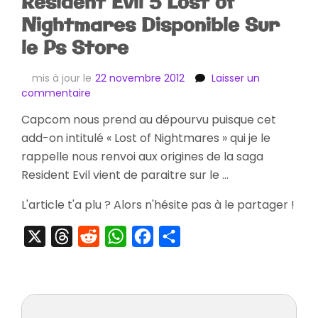
Resident Evil 5 Lost of
Nightmares Disponible Sur
le Ps Store
mis à jour le
22 novembre 2012
Laisser un
sur
commentaire
Resident
Capcom nous prend au dépourvu puisque cet
Evil
add-on intitulé « Lost of Nightmares » qui je le
5
Lost
rappelle nous renvoi aux origines de la saga
of
Resident Evil vient de paraitre sur le …
Nightmares
Disponible
L'article t'a plu ? Alors n'hésite pas à le partager !
Sur
le
X
Threads
Reddit
WhatsApp
Facebook
Partager
Ps
Store