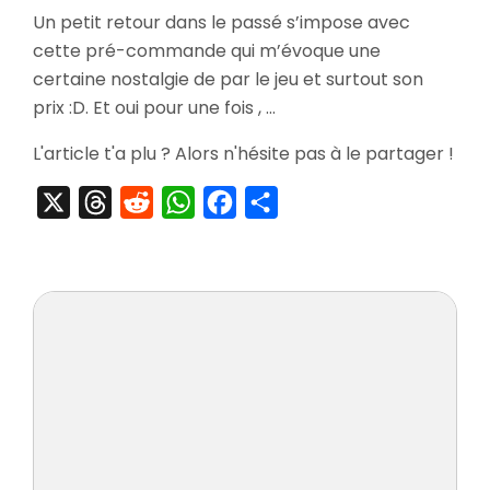
[Pré
Un petit retour dans le passé s’impose avec
Com
cette pré-commande qui m’évoque une
Pok
Âme
certaine nostalgie de par le jeu et surtout son
Arge
prix :D. Et oui pour une fois , …
L'article t'a plu ? Alors n'hésite pas à le partager !
X
Threads
Reddit
WhatsApp
Facebook
Partager