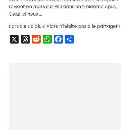
Of
revient en mars sur Ps3 dans un troisième opus.
War
Celui-ci nous …
III
Pandora
L'article t'a plu ? Alors n'hésite pas à le partager !
Box
X
Threads
Reddit
WhatsApp
Facebook
Partager