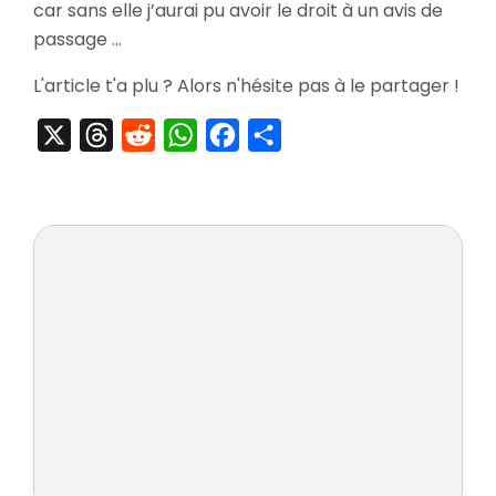
5
car sans elle j’aurai pu avoir le droit à un avis de
Gold
passage …
Editi
L'article t'a plu ? Alors n'hésite pas à le partager !
X
Threads
Reddit
WhatsApp
Facebook
Partager