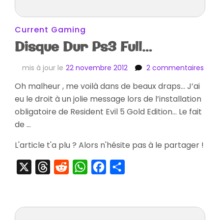
Current Gaming
Disque Dur Ps3 Full…
sur
mis à jour le
22 novembre 2012
2 commentaires
Disq
Oh malheur , me voilà dans de beaux draps… J’ai
Dur
eu le droit à un jolie message lors de l’installation
Ps3
Full…
obligatoire de Resident Evil 5 Gold Edition… Le fait
de …
L'article t'a plu ? Alors n'hésite pas à le partager !
X
Threads
Reddit
WhatsApp
Facebook
Partager