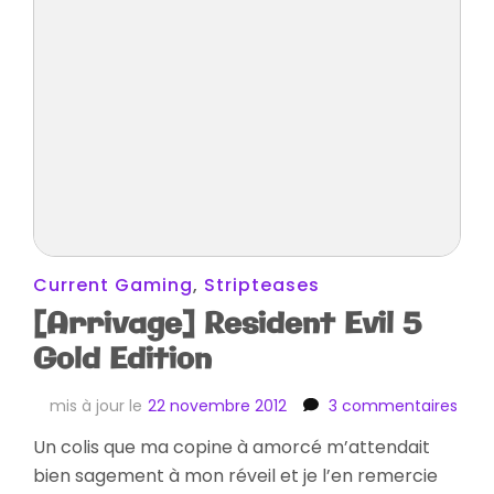
Current Gaming
,
Stripteases
[Arrivage] Resident Evil 5
Gold Edition
sur
mis à jour le
22 novembre 2012
3 commentaires
[Arr
Un colis que ma copine à amorcé m’attendait
Resi
bien sagement à mon réveil et je l’en remercie
Evil