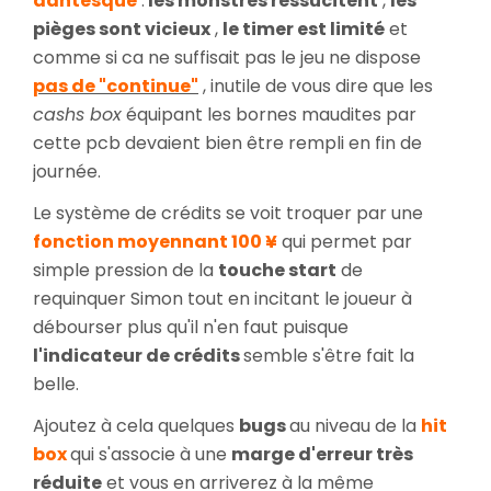
dantesque
:
les monstres ressucitent
,
les
pièges sont vicieux
,
le timer est limité
et
comme si ca ne suffisait pas le jeu ne dispose
pas de "continue"
, inutile de vous dire que les
cashs box
équipant les bornes maudites par
cette pcb devaient bien être rempli en fin de
journée.
Le système de crédits se voit troquer par une
fonction moyennant 100 ¥
qui permet par
simple pression de la
touche start
de
requinquer Simon tout en incitant le joueur à
débourser plus qu'il n'en faut puisque
l'indicateur de crédits
semble s'être fait la
belle.
Ajoutez à cela quelques
bugs
au niveau de la
hit
box
qui s'associe à une
marge d'erreur très
réduite
et vous en arriverez à la même