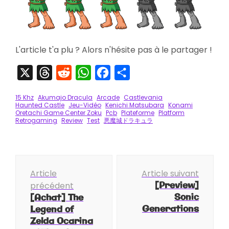
L'article t'a plu ? Alors n'hésite pas à le partager !
X
Threads
Reddit
WhatsApp
Facebook
Partager
15 Khz
Akumajo Dracula
Arcade
Castlevania
Haunted Castle
Jeu-Vidéo
Kenichi Matsubara
Konami
Oretachi Game Center Zoku
Pcb
Plateforme
Platform
Retrogaming
Review
Test
悪魔城ドラキュラ
Navigation
Article
Article suivant
d'article
[Preview]
précédent
Sonic
[Achat] The
Generations
Legend of
Zelda Ocarina