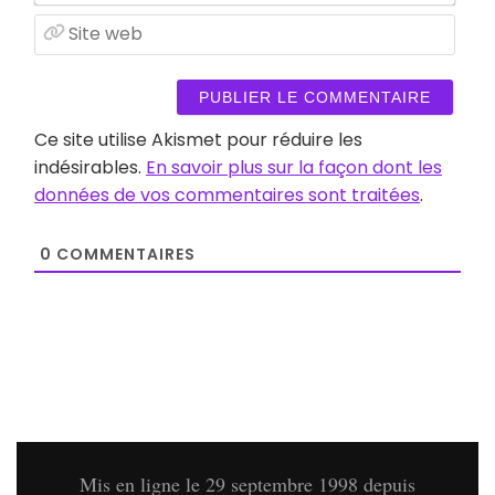
mail
Site
web
Ce site utilise Akismet pour réduire les
indésirables.
En savoir plus sur la façon dont les
données de vos commentaires sont traitées
.
0
COMMENTAIRES
Mis en ligne le 29 septembre 1998 depuis