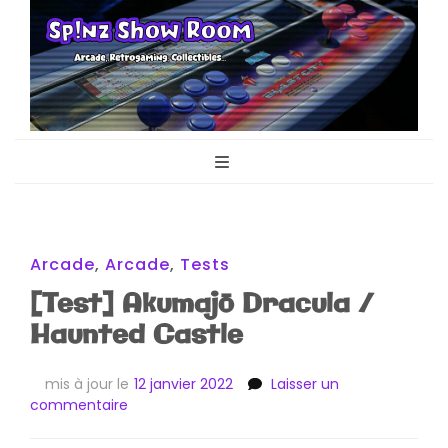
Sp!nz Show
Arcade, Retrogaming, Collectibles
Room
Arcade
,
Arcade
,
Tests
[Test] Akumajō Dracula /
Haunted Castle
mis à jour le
12 janvier 2022
Laisser un
sur
commentaire
[Test]
Akumajō