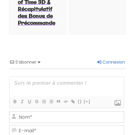
of Time 3D &
Récapitulatif
des Bonus de
Précommande
S’abonner
Connexion
{}
[+]
Nom
E-