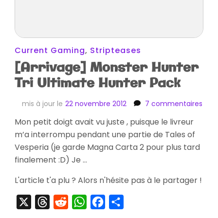
Current Gaming
,
Stripteases
[Arrivage] Monster Hunter
Tri Ultimate Hunter Pack
sur
mis à jour le
22 novembre 2012
7 commentaires
[Arr
Mon petit doigt avait vu juste , puisque le livreur
Mons
m’a interrompu pendant une partie de Tales of
Hunt
Tri
Vesperia (je garde Magna Carta 2 pour plus tard
Ulti
finalement :D) Je …
Hunt
Pack
L'article t'a plu ? Alors n'hésite pas à le partager !
X
Threads
Reddit
WhatsApp
Facebook
Partager