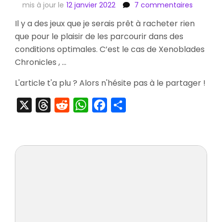
sur
mis à jour le
12 janvier 2022
7 commentaires
[Préco
Il y a des jeux que je serais prêt à racheter rien
Pack
que pour le plaisir de les parcourir dans des
Spécial
Xenobla
conditions optimales. C’est le cas de Xenoblades
Chronicl
Chronicles , …
&
Preview
L'article t'a plu ? Alors n'hésite pas à le partager !
X
Threads
Reddit
WhatsApp
Facebook
Partager