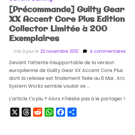
[Précommande] Guilty Gear
XX Accent Core Plus Edition
Collector Limitée à 200
Exemplaires
sur
mis à jour le
22 novembre 2012
4 commentaires
[Pr
Devant l’attente insupportable de la version
Guil
européenne de Guilty Gear XX Accent Core Plus
Gea
XX
dont la release est finalement fixée au 6 Mai , Arc
Acc
System Works semble vouloir se …
Cor
Plus
L'article t'a plu ? Alors n'hésite pas à le partager !
Edit
Coll
X
Threads
Reddit
WhatsApp
Facebook
Partager
Limi
à
200
Exem