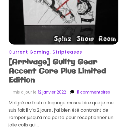
Current Gaming
,
Stripteases
[Arrivage] Guilty Gear
Accent Core Plus Limited
Edition
sur
mis à jour le
12 janvier 2022
11 commentaires
[Arrivag
Malgré ce foutu claquage musculaire que je me
Guilty
suis fait il y’a 2 jours , j’ai bien été contraint de
Gear
Accent
ramper jusqu’à ma porte pour réceptionner un
Core
jolie colis qui …