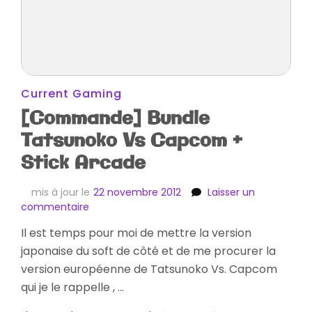
Current Gaming
[Commande] Bundle
Tatsunoko Vs Capcom +
Stick Arcade
mis à jour le
22 novembre 2012
Laisser un
sur
commentaire
[Commande]
Il est temps pour moi de mettre la version
Bundle
japonaise du soft de côté et de me procurer la
Tatsunoko
Vs
version européenne de Tatsunoko Vs. Capcom
Capcom
qui je le rappelle , …
+
Stick