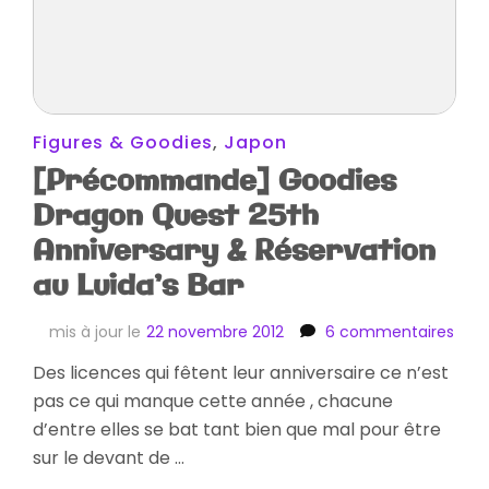
Figures & Goodies
,
Japon
[Précommande] Goodies
Dragon Quest 25th
Anniversary & Réservation
au Luida’s Bar
sur
mis à jour le
22 novembre 2012
6 commentaires
[Pr
Des licences qui fêtent leur anniversaire ce n’est
Good
pas ce qui manque cette année , chacune
Dra
Que
d’entre elles se bat tant bien que mal pour être
25th
sur le devant de …
Anni