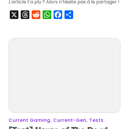
L'article t'a plu ? Alors n'hésite pas à le partager !
Arcade
X
Threads
Reddit
WhatsApp
Facebook
Partager
Current Gaming
,
Current-Gen
,
Tests