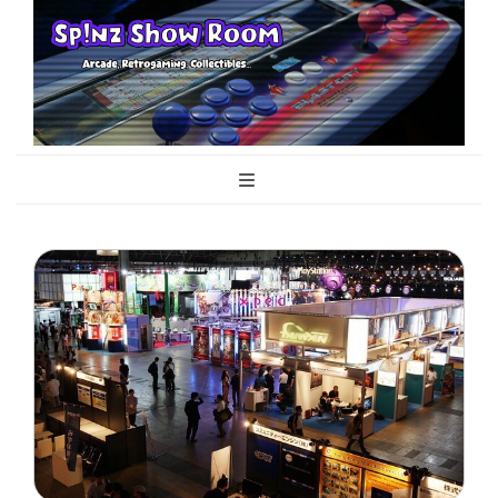
Sp!nz Show
Arcade, Retrogaming, Collectibles
Room