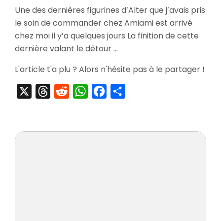
[Arrivage]
Une des dernières figurines d’Alter que j’avais pris
Figurine
le soin de commander chez Amiami est arrivé
Oboro
Muramasa
chez moi il y’a quelques jours La finition de cette
Momohim
dernière valant le détour …
1/8
Scale
L'article t'a plu ? Alors n'hésite pas à le partager !
X
Threads
Reddit
WhatsApp
Facebook
Partager