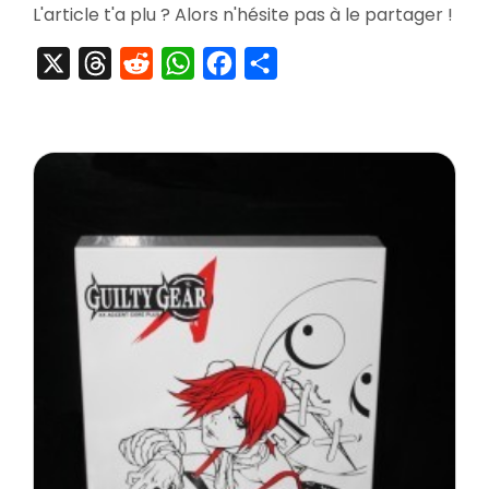
&
L'article t'a plu ? Alors n'hésite pas à le partager !
Rése
au
X
Threads
Reddit
WhatsApp
Facebook
Partager
Luida
Bar