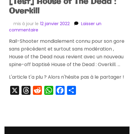
[Test] House of The Dead :
Overkill
mis à jour le
12 janvier 2022
Laisser un
sur
commentaire
[Test]
Rail-Shooter mondialement connu pour son gore
House
sans précédent et surtout sans modération ,
of
The
House of the Dead nous revient avec un nouveau
Dead
spine-off baptisé House of the Dead : Overkill. …
:
Overkill
L'article t'a plu ? Alors n'hésite pas à le partager !
X
Threads
Reddit
WhatsApp
Facebook
Partager