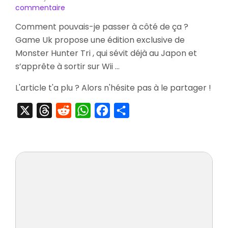
sur
commentaire
[Pré-
Comment pouvais-je passer à côté de ça ?
Commande]
Game Uk propose une édition exclusive de
Monster
Hunter
Monster Hunter Tri , qui sévit déjà au Japon et
Tri
s’apprête à sortir sur Wii …
Exclusive
Edition
L'article t'a plu ? Alors n'hésite pas à le partager !
X
Threads
Reddit
WhatsApp
Facebook
Partager