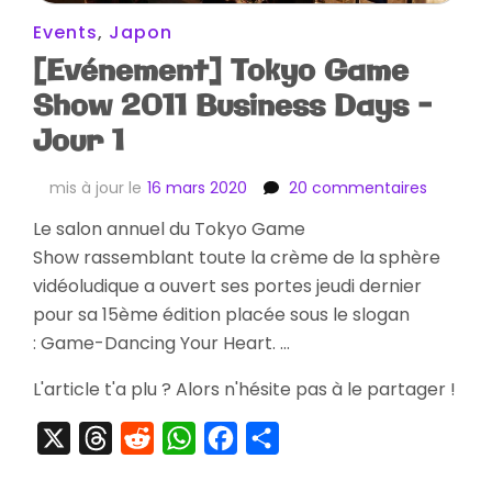
Events
,
Japon
[Evénement] Tokyo Game
Show 2011 Business Days –
Jour 1
sur
mis à jour le
16 mars 2020
20 commentaires
[Evénem
Le salon annuel du Tokyo Game
Tokyo
Show rassemblant toute la crème de la sphère
Game
Show
vidéoludique a ouvert ses portes jeudi dernier
2011
pour sa 15ème édition placée sous le slogan
Business
: Game-Dancing Your Heart. …
Days
–
L'article t'a plu ? Alors n'hésite pas à le partager !
Jour
1
X
Threads
Reddit
WhatsApp
Facebook
Partager