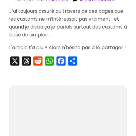
[Intervie
J’ai toujours assuré au travers de ces pages que
A
les customs ne m’intéressait pas vraiment , et
La
Rencontr
quand je disais ça je parlais surtout des customs à
du
base de simples …
Customiz
de
L'article t'a plu ? Alors n'hésite pas à le partager !
Consoles
Oskunk
X
Threads
Reddit
WhatsApp
Facebook
Partager