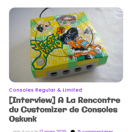
Consoles Regular & Limited
[Interview] A La Rencontre
du Customizer de Consoles
Oskunk
sur
mis à jour le
17 mars 2020
15 commentaires