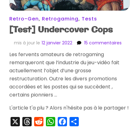
Retro-Gen
,
Retrogaming
,
Tests
[Test] Undercover Cops
sur
mis à jour le
12 janvier 2022
15 commentaires
[Test]
Les fervents amateurs de retrogaming
Underco
remarqueront que l’industrie du jeu-vidéo fait
Cops
actuellement l’objet d’une grosse
restructuration. Outre les divers promotions
accordées et les postes qui se succèdent ,
certains pionniers …
L'article t'a plu ? Alors n'hésite pas à le partager !
X
Threads
Reddit
WhatsApp
Facebook
Partager