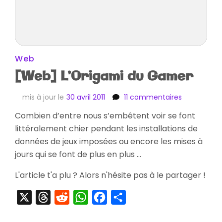
Web
[Web] L’Origami du Gamer
sur
mis à jour le
30 avril 2011
11 commentaires
[Web]
Combien d’entre nous s’embêtent voir se font
L’Origami
littéralement chier pendant les installations de
du
Gamer
données de jeux imposées ou encore les mises à
jours qui se font de plus en plus …
L'article t'a plu ? Alors n'hésite pas à le partager !
X
Threads
Reddit
WhatsApp
Facebook
Partager