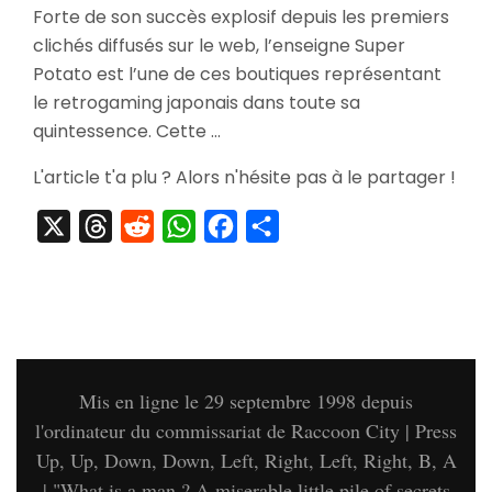
Forte de son succès explosif depuis les premiers
Super
clichés diffusés sur le web, l’enseigne Super
Potato
,
Potato est l’une de ces boutiques représentant
Stairwa
le retrogaming japonais dans toute sa
to
quintessence. Cette …
Heaven
L'article t'a plu ? Alors n'hésite pas à le partager !
X
Threads
Reddit
WhatsApp
Facebook
Partager
Mis en ligne le 29 septembre 1998 depuis
l'ordinateur du commissariat de Raccoon City | Press
Up, Up, Down, Down, Left, Right, Left, Right, B, A
| "What is a man ? A miserable little pile of secrets