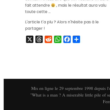
fait attendre
, mais le résultat aura valu
toute cette …
L'article t'a plu ? Alors n'hésite pas à le
partager !
X
Threads
Reddit
WhatsApp
Facebook
Partager
Mis en ligne le 29 septembre 1998 depuis l
"What is a man ? A miserable little pil
Fem