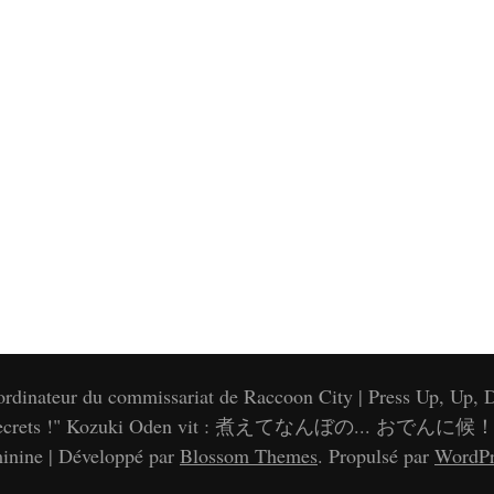
1
'ordinateur du commissariat de Raccoon City | Press Up, Up, D
e of secrets !" Kozuki Oden vit : 煮えてなんぼの... おでんに候！(Nie
inine | Développé par
Blossom Themes
. Propulsé par
WordPr