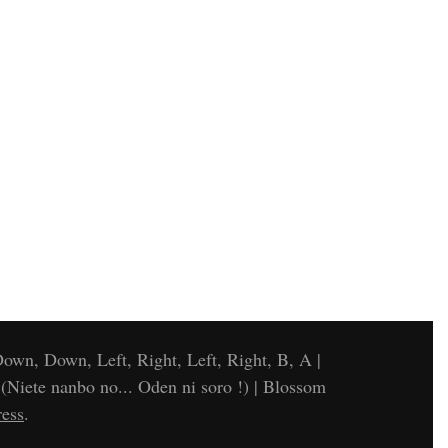
own, Down, Left, Right, Left, Right, B, A |
te nanbo no... Oden ni soro !) |
Blossom
ess
.