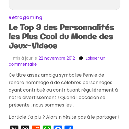
Retrogaming
Le Top 3 des Personnalités
les Plus Cool du Monde des
Jeux-Videos
mis à jour le
22 novembre 2012
Laisser un
sur
commentaire
Le
Ce titre assez ambigu symbolise l’envie de
Top
rendre hommage à de célèbres personnages
3
des
ayant contribué ou contribuant régulièrement à
Personnalités
nôtre divertissement ! Quand l’occasion se
les
présente , nous sommes les …
Plus
Cool
L'article t'a plu ? Alors n'hésite pas à le partager !
du
Monde