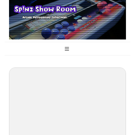
Sp!nz Show
Arcade, Retrogaming, Collectibles
Room