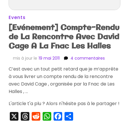
Events
[Evénement] Compte-Rendu
de La Rencontre Avec David
Cage A La Fnac Les Halles
sur
mis à jour le
19 mai 2011
4 commentaires
[Evénement
C’est avec un tout petit retard que je m’apprête
Compte-
à vous livrer un compte rendu de la rencontre
Rendu
de
avec David Cage , organisée par la Fnac de Les
La
Halles , …
Rencontre
Avec
L'article t'a plu ? Alors n'hésite pas à le partager !
David
Cage
X
Threads
Reddit
WhatsApp
Facebook
Partager
A
La