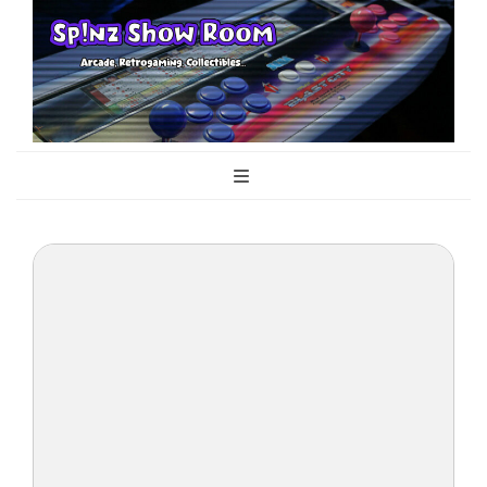
Sp!nz Show
Arcade, Retrogaming, Collectibles
Room