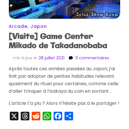
Arcade
,
Japon
[Visite] Game Center
Mikado de Takadanobaba
sur
mis à jour le
28 juillet 2021
11 commentaires
[Visite]
Après toutes ces années passées au Japon, j’ai
Game
finit par adopter de petites habitudes relevant
Center
Mikado
quasiment du rituel pour certaines, comme celle
de
d’aller trinquer à l’izakaya du coin en sortant …
Takadan
L'article t'a plu ? Alors n'hésite pas à le partager !
X
Threads
Reddit
WhatsApp
Facebook
Partager