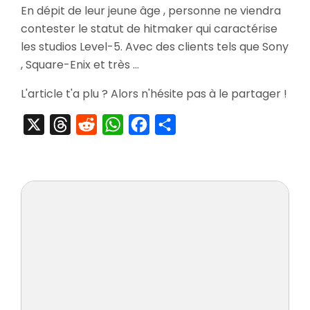
En dépit de leur jeune âge , personne ne viendra
Professe
contester le statut de hitmaker qui caractérise
Layton
&
les studios Level-5. Avec des clients tels que Sony
La
, Square-Enix et très …
Diva
Eternelle
L'article t'a plu ? Alors n'hésite pas à le partager !
X
Threads
Reddit
WhatsApp
Facebook
Partager