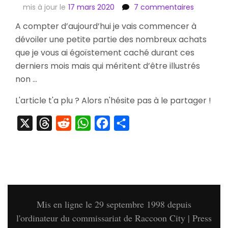
sur
mis à jour le
17 mars 2020
7 commentaires
[Achats]
A compter d’aujourd’hui je vais commencer à
Jeux
dévoiler une petite partie des nombreux achats
PC-
Engine
que je vous ai égoïstement caché durant ces
&
derniers mois mais qui méritent d’être illustrés
Shooting
non …
Watcher
d’Hudson
L'article t'a plu ? Alors n'hésite pas à le partager !
Soft
X
Threads
Reddit
WhatsApp
Facebook
Partager
Mis en ligne le 29 septembre 1998 depuis
l'ordinateur du commissariat de Raccoon City | Press