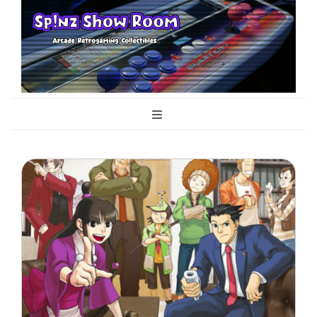
Sp!nz Show
Arcade, Retrogaming, Collectibles
Room