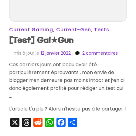
Current Gaming
,
Current-Gen
,
Tests
[Test] Gal★Gun
sur
mis à jour le
12 janvier 2022
2 commentaires
[Test]
Ces derniers jours ont beau avoir été
Gal★Gu
particulièrement éprouvants , mon envie de
blogger n’en demeure pas moins intact et j’en ai
donc également profité pour rédiger un test qui
…
L'article t'a plu ? Alors n'hésite pas à le partager !
X
Threads
Reddit
WhatsApp
Facebook
Partager