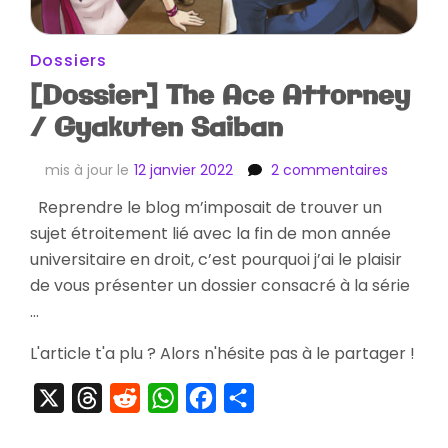
Dossiers
[Dossier] The Ace Attorney
/ Gyakuten Saiban
sur
mis à jour le
12 janvier 2022
2 commentaires
[Dossier
Reprendre le blog m’imposait de trouver un
The
sujet étroitement lié avec la fin de mon année
Ace
Attorney
universitaire en droit, c’est pourquoi j’ai le plaisir
/
de vous présenter un dossier consacré à la série
Gyakute
…
Saiban
L'article t'a plu ? Alors n'hésite pas à le partager !
X
Threads
Reddit
WhatsApp
Facebook
Partager