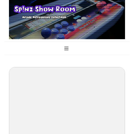
Sp!nz Show
Arcade, Retrogaming, Collectibles
Room