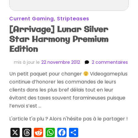
Current Gaming
,
Stripteases
[Arrivage] Lunar Silver
Star Harmony Premium
Edition
sur
mis à jour le
22 novembre 2012
2 commentaires
[Arr
Un petit paquet pour changer
Videogameplus
Luna
continue d’honorer les commandes de leurs
Silve
Star
clients dans les plus bref délais tout en leur
Har
évitant des taxes souvent faramineuses puisque
Pre
l’envoi s’est …
Editi
L'article t'a plu ? Alors n'hésite pas à le partager !
X
Threads
Reddit
WhatsApp
Facebook
Partager