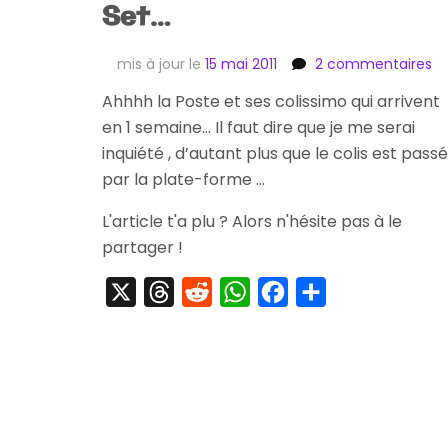
Set…
su
mis à jour le
15 mai 2011
2 commentaires
[A
Ahhhh la Poste et ses colissimo qui arrivent
U
en 1 semaine… Il faut dire que je me serai
30
,
inquiété , d’autant plus que le colis est passé
Sa
par la plate-forme …
Sp
,
L'article t'a plu ? Alors n'hésite pas à le
Ce
partager !
G
,
X
Threads
Reddit
WhatsApp
Facebook
Partager
Uf
K
Ya
,
An
Bo
Se