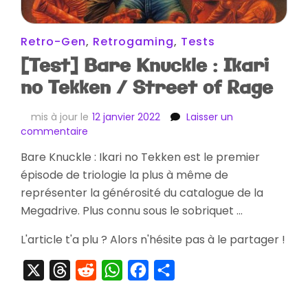
Retro-Gen
,
Retrogaming
,
Tests
[Test] Bare Knuckle : Ikari
no Tekken / Street of Rage
mis à jour le
12 janvier 2022
Laisser un
sur
commentaire
[Test]
Bare Knuckle : Ikari no Tekken est le premier
Bare
épisode de triologie la plus à même de
Knuckle
:
représenter la générosité du catalogue de la
Ikari
Megadrive. Plus connu sous le sobriquet …
no
Tekken
L'article t'a plu ? Alors n'hésite pas à le partager !
/
Street
X
Threads
Reddit
WhatsApp
Facebook
Partager
of
Rage