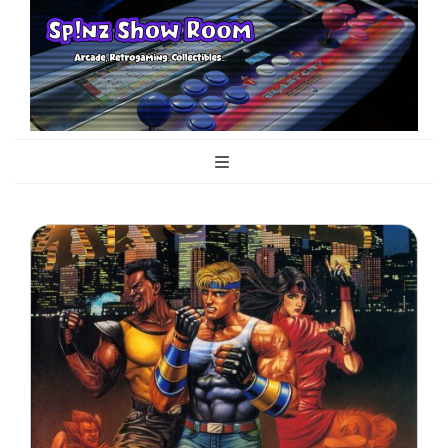
Sp!nz Show
Arcade, Retrogaming, Collectibles
Room