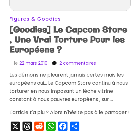
Figures & Goodies
[Goodies] Le Capcom Store
, Une Vrai Torture Pour les
Européens ?
sur
le
22 mars 2010
2 commentaires
[Goodies]
Les démons ne pleurent jamais certes mais les
Le
européens oui… Le Capcom Store continu à nous
Capcom
Store
torturer en nous imposant un lèche vitrine
,
constant à nous pauvres européens , sur …
Une
Vrai
L'article t'a plu ? Alors n'hésite pas à le partager !
Torture
Pour
X
Threads
Reddit
WhatsApp
Facebook
Partager
les
Européens