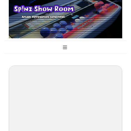
Sp!nz Show
Arcade, Retrogaming, Collectibles
Room