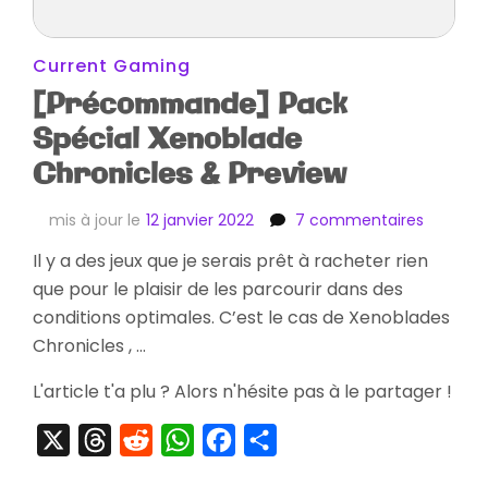
Current Gaming
[Précommande] Pack
Spécial Xenoblade
Chronicles & Preview
sur
mis à jour le
12 janvier 2022
7 commentaires
[Préco
Il y a des jeux que je serais prêt à racheter rien
Pack
que pour le plaisir de les parcourir dans des
Spécial
Xenobla
conditions optimales. C’est le cas de Xenoblades
Chronicl
Chronicles , …
&
Preview
L'article t'a plu ? Alors n'hésite pas à le partager !
X
Threads
Reddit
WhatsApp
Facebook
Partager