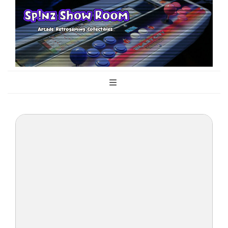
Sp!nz Show
Arcade, Retrogaming, Collectibles
Room