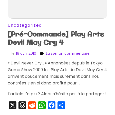
Uncategorized
[Pré-Commande] Play Arts
Devil May Cry 4
sur
le
19 avril 2010
Laisser un commentaire
[Pré-
« Devil Never Cry… » Annoncées depuis le Tokyo
Commande]
Game Show 2009 les Play Arts de Devil May Cry 4
Play
Arts
arrivent doucement mais surement dans nos
Devil
contrées J’en ai donc profité pour …
May
Cry
L'article t'a plu ? Alors n'hésite pas à le partager !
4
X
Threads
Reddit
WhatsApp
Facebook
Partager