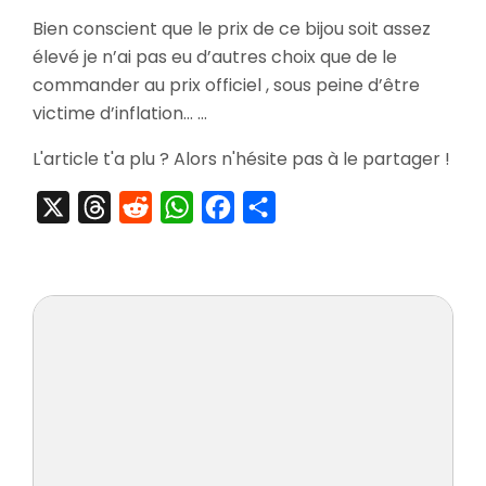
[Pré-
Bien conscient que le prix de ce bijou soit assez
Commande]
élevé je n’ai pas eu d’autres choix que de le
Play
Arts
commander au prix officiel , sous peine d’être
Shiva
victime d’inflation… …
Final
Fantasy
L'article t'a plu ? Alors n'hésite pas à le partager !
XIII
X
Threads
Reddit
WhatsApp
Facebook
Partager