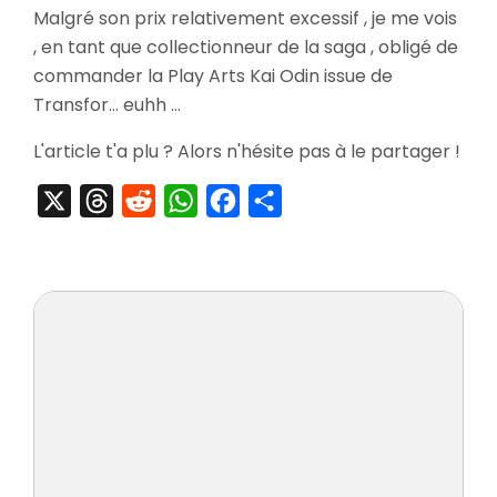
Malgré son prix relativement excessif , je me vois
Play
, en tant que collectionneur de la saga , obligé de
Arts
Kai
commander la Play Arts Kai Odin issue de
Odin
Transfor… euhh …
L'article t'a plu ? Alors n'hésite pas à le partager !
X
Threads
Reddit
WhatsApp
Facebook
Partager