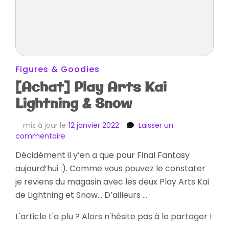
Figures & Goodies
[Achat] Play Arts Kai
Lightning & Snow
mis à jour le
12 janvier 2022
Laisser un
sur
commentaire
[Achat]
Décidément il y’en a que pour Final Fantasy
Play
aujourd’hui :). Comme vous pouvez le constater
Arts
Kai
je reviens du magasin avec les deux Play Arts Kai
Lightning
de Lightning et Snow… D’ailleurs …
&
Snow
L'article t'a plu ? Alors n'hésite pas à le partager !