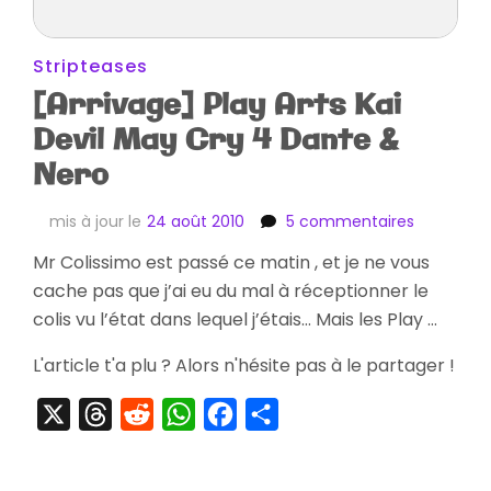
Stripteases
[Arrivage] Play Arts Kai
Devil May Cry 4 Dante &
Nero
sur
mis à jour le
24 août 2010
5 commentaires
[Arrivage]
Mr Colissimo est passé ce matin , et je ne vous
Play
cache pas que j’ai eu du mal à réceptionner le
Arts
Kai
colis vu l’état dans lequel j’étais… Mais les Play …
Devil
May
L'article t'a plu ? Alors n'hésite pas à le partager !
Cry
4
X
Threads
Reddit
WhatsApp
Facebook
Partager
Dante
&
Nero