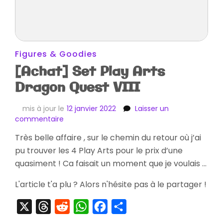
Figures & Goodies
[Achat] Set Play Arts
Dragon Quest VIII
mis à jour le
12 janvier 2022
Laisser un
sur
commentaire
[Achat]
Très belle affaire , sur le chemin du retour où j’ai
Set
pu trouver les 4 Play Arts pour le prix d’une
Play
Arts
quasiment ! Ca faisait un moment que je voulais …
Dragon
Quest
L'article t'a plu ? Alors n'hésite pas à le partager !
VIII
X
Threads
Reddit
WhatsApp
Facebook
Partager