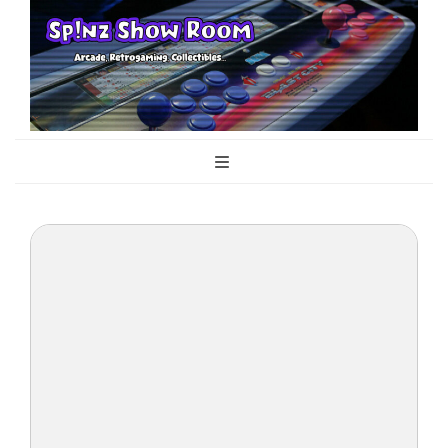
Sp!nz Show
Arcade, Retrogaming, Collectibles
Room