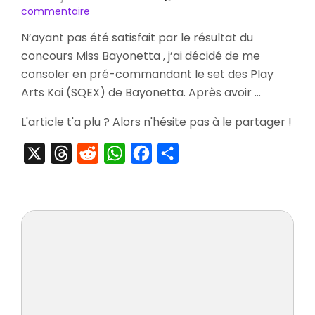
sur
commentaire
[Figurines]
N’ayant pas été satisfait par le résultat du
Pré-
concours Miss Bayonetta , j’ai décidé de me
Commande
Play
consoler en pré-commandant le set des Play
Arts
Arts Kai (SQEX) de Bayonetta. Après avoir …
Kai
Bayonetta
L'article t'a plu ? Alors n'hésite pas à le partager !
X
Threads
Reddit
WhatsApp
Facebook
Partager