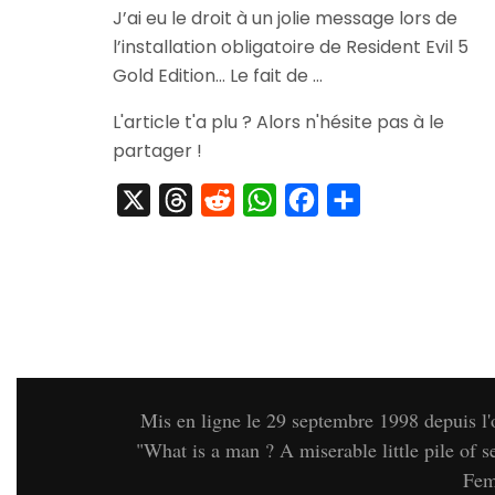
J’ai eu le droit à un jolie message lors de
Ps3
Full…
l’installation obligatoire de Resident Evil 5
Gold Edition… Le fait de …
L'article t'a plu ? Alors n'hésite pas à le
partager !
X
Threads
Reddit
WhatsApp
Facebook
Partager
Mis en ligne le 29 septembre 1998 depuis l
"What is a man ? A miserable little pil
Fem