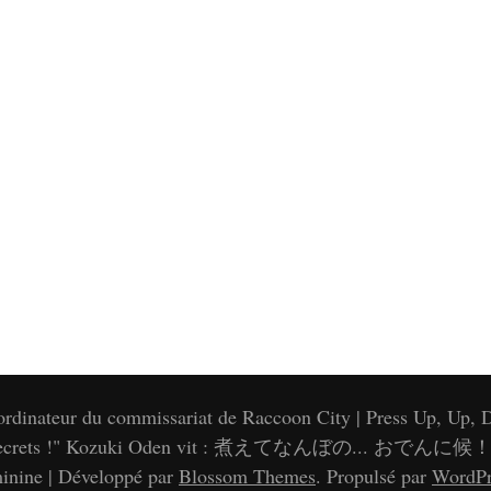
'ordinateur du commissariat de Raccoon City | Press Up, Up, D
e of secrets !" Kozuki Oden vit : 煮えてなんぼの... おでんに候！(Nie
inine | Développé par
Blossom Themes
. Propulsé par
WordPr