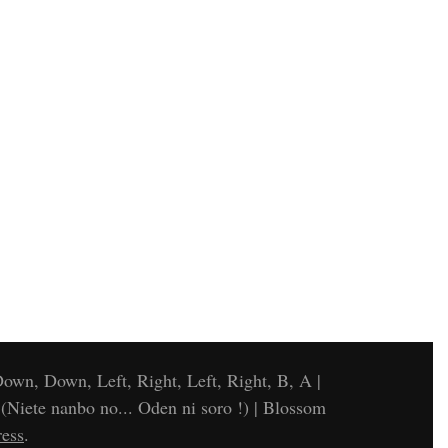
own, Down, Left, Right, Left, Right, B, A |
te nanbo no... Oden ni soro !) |
Blossom
ess
.