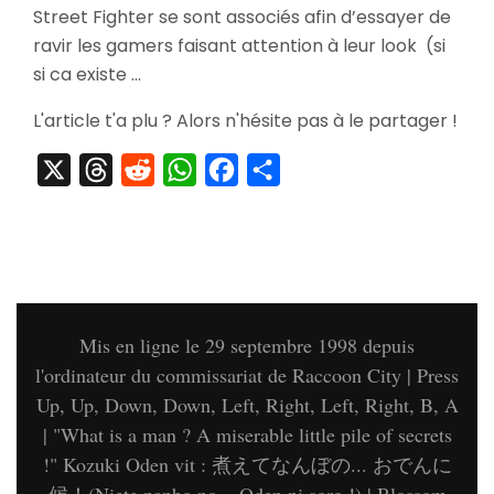
Street Fighter se sont associés afin d’essayer de
Fighter
S’Offre
ravir les gamers faisant attention à leur look (si
Une
si ca existe …
Paire
de
L'article t'a plu ? Alors n'hésite pas à le partager !
Dunks
X
Threads
Reddit
WhatsApp
Facebook
Partager
Mis en ligne le 29 septembre 1998 depuis
l'ordinateur du commissariat de Raccoon City | Press
Up, Up, Down, Down, Left, Right, Left, Right, B, A
| "What is a man ? A miserable little pile of secrets
!" Kozuki Oden vit : 煮えてなんぼの... おでんに
候！(Niete nanbo no... Oden ni soro !) |
Blossom