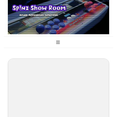
Sp!nz Show
Arcade, Retrogaming, Collectibles
Room