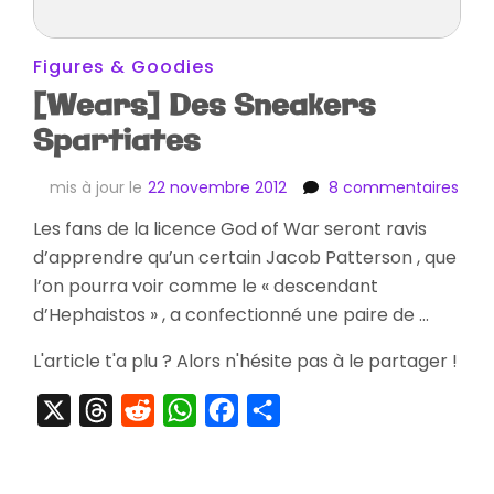
Figures & Goodies
[Wears] Des Sneakers
Spartiates
sur
mis à jour le
22 novembre 2012
8 commentaires
[Wea
Les fans de la licence God of War seront ravis
Des
d’apprendre qu’un certain Jacob Patterson , que
Snea
Spar
l’on pourra voir comme le « descendant
d’Hephaistos » , a confectionné une paire de …
L'article t'a plu ? Alors n'hésite pas à le partager !
X
Threads
Reddit
WhatsApp
Facebook
Partager