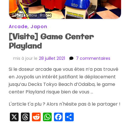
Arcade
,
Japon
[Visite] Game Center
Playland
sur
mis à jour le
28 juillet 2021
7 commentaires
[Visite]
Si le doseur arcade que vous êtes n’a pas trouvé
Game
en Joypolis un intérêt justifiant le déplacement
Center
Playland
jusqu’au Decks Tokyo Beach d’Odaiba, le game
center Playland risque bien de vous …
L'article t'a plu ? Alors n'hésite pas à le partager !
X
Threads
Reddit
WhatsApp
Facebook
Partager