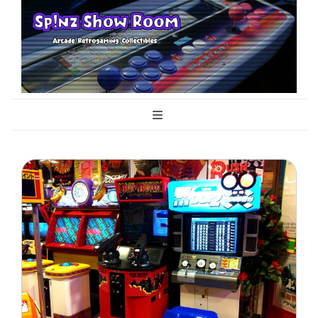
Sp!nz Show
Arcade, Retrogaming, Collectibles
Room