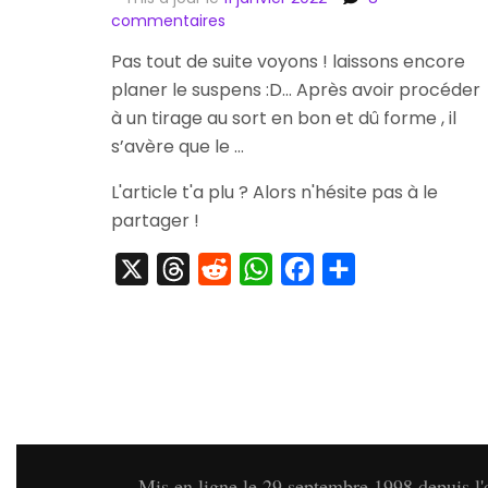
sur
commentaires
[Concours]
Pas tout de suite voyons ! laissons encore
Le
planer le suspens :D… Après avoir procéder
Gagnant
du
à un tirage au sort en bon et dû forme , il
Concours
s’avère que le …
Mr.
Game
L'article t'a plu ? Alors n'hésite pas à le
&
partager !
Watch
Est…
X
Threads
Reddit
WhatsApp
Facebook
Partager
Mis en ligne le 29 septembre 1998 depuis l