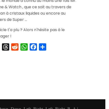
 le monde a connu au moins une fois Mr.
Mini
 & Watch , que ce soit au travers de
Mr.
Game
ran à cristaux liquides ou encore au
&
ers de Super …
Watch
ticle t'a plu ? Alors n'hésite pas à le
ager !
X
Threads
Reddit
WhatsApp
Facebook
Partager
own, Down, Left, Right, Left, Right, B, A |