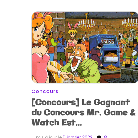
Concours
[Concours] Le Gagnant
du Concours Mr. Game &
Watch Est…
mis à jour le
11 janvier 2022
8