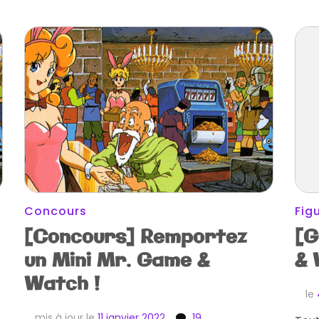
Concours
Fig
[Concours] Remportez
[G
un Mini Mr. Game &
& 
Watch !
le
mis à jour le
11 janvier 2022
19