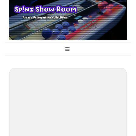
Sp!nz Show
Arcade, Retrogaming, Collectibles
Room