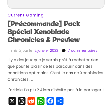
Current Gaming
[Précommande] Pack
Spécial Xenoblade
Chronicles & Preview
sur
mis à jour le
12 janvier 2022
7 commentaires
[Préco
Il y a des jeux que je serais prêt à racheter rien
Pack
que pour le plaisir de les parcourir dans des
Spécial
Xenobla
conditions optimales. C’est le cas de Xenoblades
Chronicl
Chronicles , …
&
Preview
L'article t'a plu ? Alors n'hésite pas à le partager !
X
Threads
Reddit
WhatsApp
Facebook
Partager