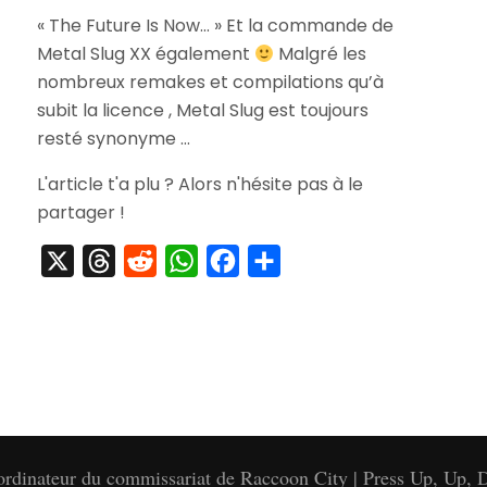
[Pré-
« The Future Is Now… » Et la commande de
Commande]
Metal Slug XX également
Metal
Malgré les
Slug
nombreux remakes et compilations qu’à
XX
subit la licence , Metal Slug est toujours
resté synonyme …
L'article t'a plu ? Alors n'hésite pas à le
partager !
X
Threads
Reddit
WhatsApp
Facebook
Partager
'ordinateur du commissariat de Raccoon City | Press Up, Up, D