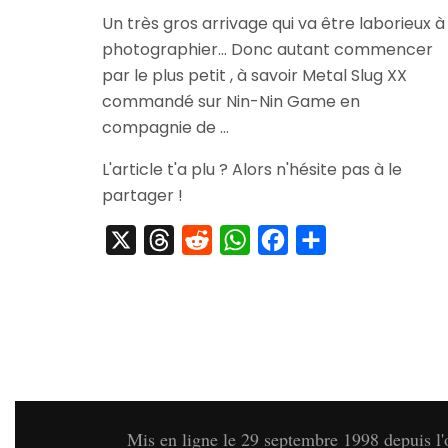
[Arrivage]
Un très gros arrivage qui va être laborieux à
Metal
photographier… Donc autant commencer
Slug
XX
par le plus petit , à savoir Metal Slug XX
+
commandé sur Nin-Nin Game en
Bonus
compagnie de …
Précommande
L'article t'a plu ? Alors n'hésite pas à le
partager !
X
Threads
Reddit
WhatsApp
Facebook
Partager
Mis en ligne le 29 septembre 1998 depuis l