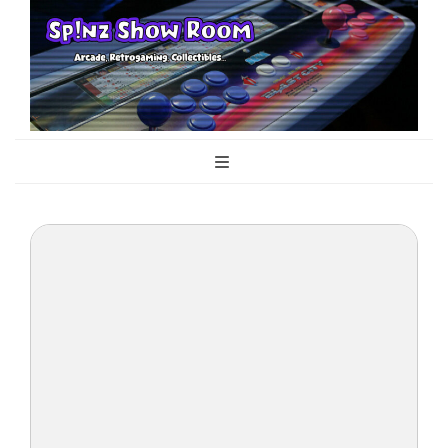
Sp!nz Show
Arcade, Retrogaming, Collectibles
Room