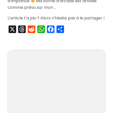
d’imprévus
Ma borne d’arcade est arrivée
comme prévu sur mon …
L'article t'a plu ? Alors n'hésite pas à le partager !
X
Threads
Reddit
WhatsApp
Facebook
Partager