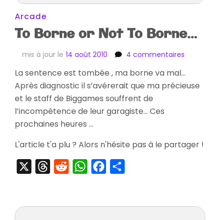
Arcade
To Borne or Not To Borne…
sur
mis à jour le
14 août 2010
4 commentaires
To
La sentence est tombée , ma borne va mal…
Borne
Après diagnostic il s’avérerait que ma précieuse
or
Not
et le staff de Biggames souffrent de
To
l’incompétence de leur garagiste… Ces
Borne…
prochaines heures …
L'article t'a plu ? Alors n'hésite pas à le partager !
X
Threads
Reddit
WhatsApp
Facebook
Partager