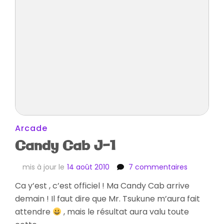
Arcade
Candy Cab J-1
sur
mis à jour le
14 août 2010
7 commentaires
Candy
Ca y’est , c’est officiel ! Ma Candy Cab arrive
Cab
demain ! Il faut dire que Mr. Tsukune m’aura fait
J-
1
attendre
, mais le résultat aura valu toute