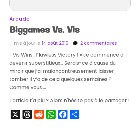
Arcade
Biggames Vs. Vis
sur
mis à jour le
14 août 2010
2 commentaires
Biggames
« Vis Wins , Flawless Victory ! » Je commence à
Vs.
devenir superstitieux… Serais-ce à cause du
Vis
miroir que j’ai maloncontreusement laisser
tomber il y’a de cela quelques semaines ?
Comme vous …
L'article t'a plu ? Alors n'hésite pas à le partager !
X
Threads
Reddit
WhatsApp
Facebook
Partager