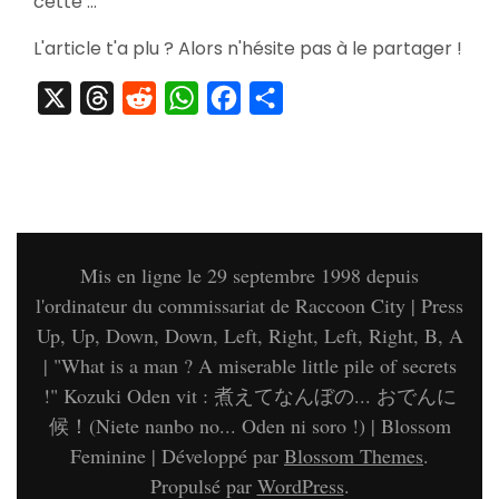
cette …
L'article t'a plu ? Alors n'hésite pas à le partager !
X
Threads
Reddit
WhatsApp
Facebook
Partager
Mis en ligne le 29 septembre 1998 depuis
l'ordinateur du commissariat de Raccoon City | Press
Up, Up, Down, Down, Left, Right, Left, Right, B, A
| "What is a man ? A miserable little pile of secrets
!" Kozuki Oden vit : 煮えてなんぼの... おでんに
候！(Niete nanbo no... Oden ni soro !) |
Blossom
Feminine | Développé par
Blossom Themes
.
Propulsé par
WordPress
.