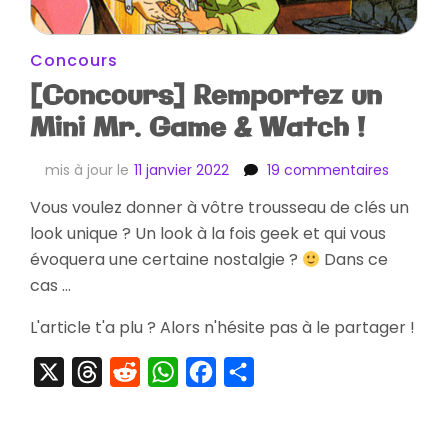
Concours
[Concours] Remportez un
Mini Mr. Game & Watch !
sur
mis à jour le
11 janvier 2022
19 commentaires
[Concou
Vous voulez donner à vôtre trousseau de clés un
Remport
look unique ? Un look à la fois geek et qui vous
un
Mini
évoquera une certaine nostalgie ?
Dans ce
Mr.
cas …
Game
&
L'article t'a plu ? Alors n'hésite pas à le partager !
Watch
!
X
Threads
Reddit
WhatsApp
Facebook
Partager