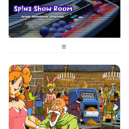
Sp!nz Show
Arcade, Retrogaming, Collectibles
Room