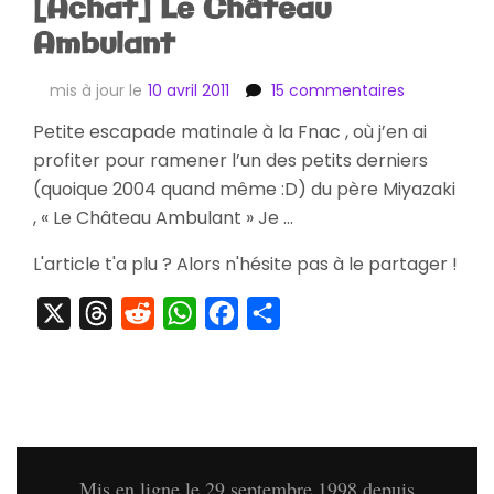
[Achat] Le Château
Ambulant
sur
mis à jour le
10 avril 2011
15 commentaires
[Achat]
Petite escapade matinale à la Fnac , où j’en ai
Le
profiter pour ramener l’un des petits derniers
Château
Ambulant
(quoique 2004 quand même :D) du père Miyazaki
, « Le Château Ambulant » Je …
L'article t'a plu ? Alors n'hésite pas à le partager !
X
Threads
Reddit
WhatsApp
Facebook
Partager
Mis en ligne le 29 septembre 1998 depuis