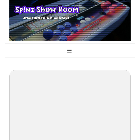
Sp!nz Show
Arcade, Retrogaming, Collectibles
Room