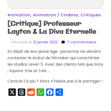
Animation
,
Animation / Cinéma
,
Critiques
[Critique] Professeur
Layton & La Diva Eternelle
sur
mis à jour le
12 janvier 2022
7 commentaires
[Critiqu
En dépit de leur jeune âge , personne ne viendra
Professe
contester le statut de hitmaker qui caractérise
Layton
&
les studios Level-5. Avec des clients tels que Sony
La
, Square-Enix et très …
Diva
Eternelle
L'article t'a plu ? Alors n'hésite pas à le partager !
X
Threads
Reddit
WhatsApp
Facebook
Partager