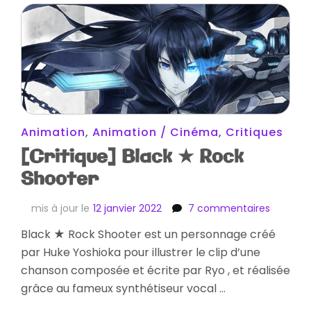
Animation
,
Animation / Cinéma
,
Critiques
[Critique] Black ★ Rock
Shooter
sur
mis à jour le
12 janvier 2022
7 commentaires
[Critiqu
Black ★ Rock Shooter est un personnage créé
Black
par Huke Yoshioka pour illustrer le clip d’une
★
Rock
chanson composée et écrite par Ryo , et réalisée
Shooter
grâce au fameux synthétiseur vocal …