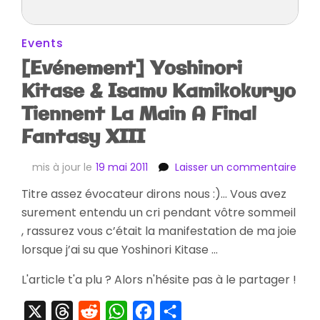
Events
[Evénement] Yoshinori
Kitase & Isamu Kamikokuryo
Tiennent La Main A Final
Fantasy XIII
sur
mis à jour le
19 mai 2011
Laisser un commentaire
[Evé
Titre assez évocateur dirons nous :)… Vous avez
Yosh
surement entendu un cri pendant vôtre sommeil
Kita
&
, rassurez vous c’était la manifestation de ma joie
Isa
lorsque j’ai su que Yoshinori Kitase …
Kami
Tien
L'article t'a plu ? Alors n'hésite pas à le partager !
La
Main
X
Threads
Reddit
WhatsApp
Facebook
Partager
A