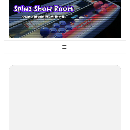
Sp!nz Show
Arcade, Retrogaming, Collectibles
Room