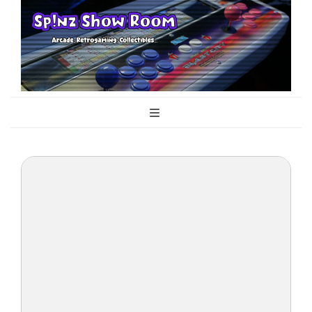
Sp!nz Show
Arcade, Retrogaming, Collectibles
Room