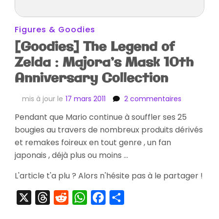
Figures & Goodies
[Goodies] The Legend of
Zelda : Majora’s Mask 10th
Anniversary Collection
sur
mis à jour le
17 mars 2011
2 commentaires
[Goodies]
Pendant que Mario continue à souffler ses 25
The
bougies au travers de nombreux produits dérivés
Legend
of
et remakes foireux en tout genre , un fan
Zelda
japonais , déjà plus ou moins …
:
Majora’s
L'article t'a plu ? Alors n'hésite pas à le partager !
Mask
10th
X
Threads
Reddit
WhatsApp
Facebook
Partager
Anniversar
Collection