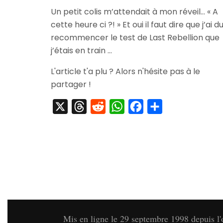
[Arrivage]
Un petit colis m’attendait à mon réveil… « A
Oreillette
cette heure ci ?! » Et oui il faut dire que j’ai d
Bluetooth
Ps3
recommencer le test de Last Rebellion que
j’étais en train …
L'article t'a plu ? Alors n'hésite pas à le
partager !
X
Threads
Reddit
WhatsApp
Facebook
Partager
Mis en ligne le 29 septembre 1998 depuis l