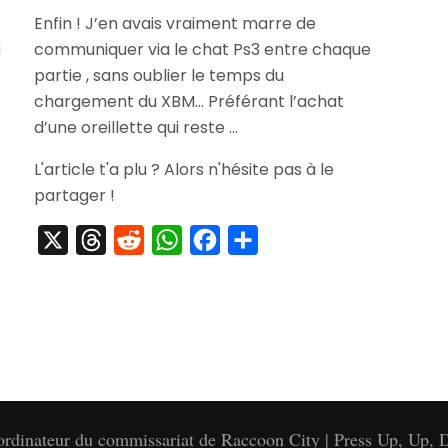
[Commande]
Enfin ! J’en avais vraiment marre de
Oreillette
u
communiquer via le chat Ps3 entre chaque
Ps3
Bluetooth
partie , sans oublier le temps du
chargement du XBM… Préférant l’achat
d’une oreillette qui reste …
L'article t'a plu ? Alors n'hésite pas à le
partager !
X
Threads
Reddit
WhatsApp
Facebook
Partager
'ordinateur du commissariat de Raccoon City | Press Up, Up, D