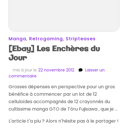
Manga
,
Retrogaming
,
Stripteases
[Ebay] Les Enchères du
Jour
mis à jour le
22 novembre 2012
Laisser un
sur
commentaire
[Ebay]
Grosses dépenses en perspective pour un gros
Les
bénéfice à commencer par un lot de 12
Enchères
du
celluloïdes accompagnés de 12 crayonnés du
Jour
cultissime manga GTO de Tôru Fujisawa , que je …
L'article t'a plu ? Alors n'hésite pas à le partager !