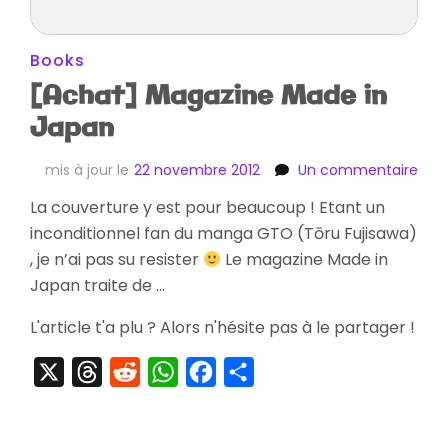
Books
[Achat] Magazine Made in
Japan
sur
mis à jour le
22 novembre 2012
Un commentaire
[Ach
La couverture y est pour beaucoup ! Etant un
Mag
inconditionnel fan du manga GTO (Tōru Fujisawa)
Mad
in
, je n’ai pas su resister
Le magazine Made in
Jap
Japan traite de …
L'article t'a plu ? Alors n'hésite pas à le partager !
X
Threads
Reddit
WhatsApp
Facebook
Partager