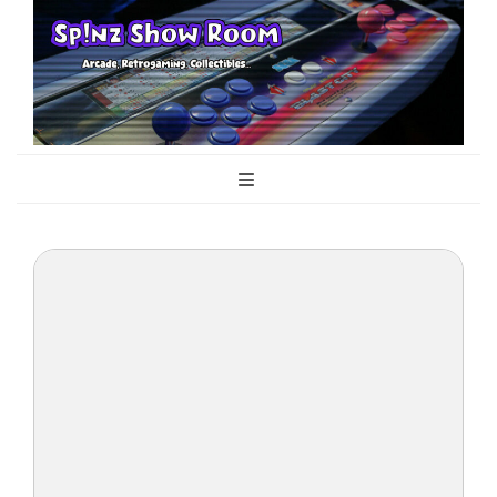
Sp!nz Show
Arcade, Retrogaming, Collectibles
Room