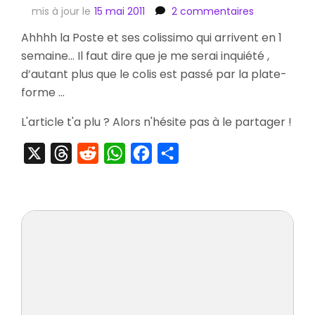
sur
mis à jour le
15 mai 2011
2 commentaires
[Arrivage]
Ahhhh la Poste et ses colissimo qui arrivent en 1
Undake
semaine… Il faut dire que je me serai inquiété ,
30
,
d’autant plus que le colis est passé par la plate-
Samurai
forme …
Spirits
,
L'article t'a plu ? Alors n'hésite pas à le partager !
Cellulos
Gto
X
Threads
Reddit
WhatsApp
Facebook
Partager
,
Ufo
Kamen
Yakisoba
,
Angelique
Box
Set…