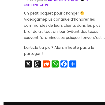
sur
commentaires
[Arrivage]
Un petit paquet pour changer
Lunar
Videogameplus continue d’honorer les
Silver
Star
commandes de leurs clients dans les plus
Harmony
bref délais tout en leur évitant des taxes
Premium
souvent faramineuses puisque l’envoi s’est …
Edition
L'article t'a plu ? Alors n'hésite pas à le
partager !
X
Threads
Reddit
WhatsApp
Facebook
Partager