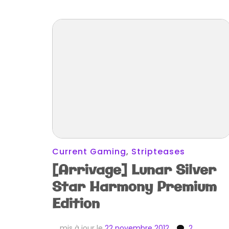
Current Gaming
,
Stripteases
[Arrivage] Lunar Silver
Star Harmony Premium
Edition
mis à jour le
22 novembre 2012
2