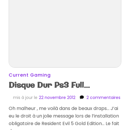
Current Gaming
Disque Dur Ps3 Full…
sur
mis à jour le
22 novembre 2012
2 commentaires
Disq
Oh malheur , me voilà dans de beaux draps… J’ai
Dur
eu le droit à un jolie message lors de l’installation
Ps3
Full…
obligatoire de Resident Evil 5 Gold Edition… Le fait