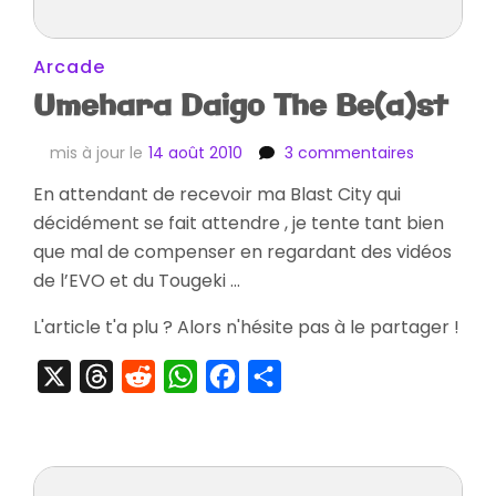
Arcade
Umehara Daigo The Be(a)st
sur
mis à jour le
14 août 2010
3 commentaires
Umehara
En attendant de recevoir ma Blast City qui
Daigo
décidément se fait attendre , je tente tant bien
The
Be(a)st
que mal de compenser en regardant des vidéos
de l’EVO et du Tougeki …
L'article t'a plu ? Alors n'hésite pas à le partager !
X
Threads
Reddit
WhatsApp
Facebook
Partager