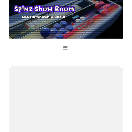
Sp!nz Show
Arcade, Retrogaming, Collectibles
Room