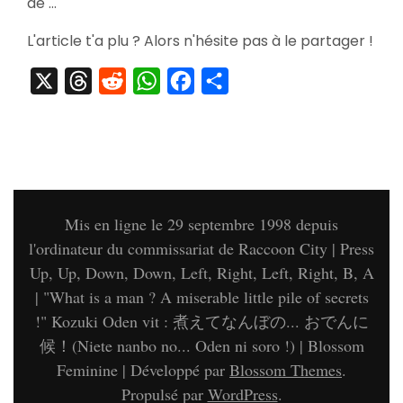
de …
L'article t'a plu ? Alors n'hésite pas à le partager !
X
Threads
Reddit
WhatsApp
Facebook
Partager
Mis en ligne le 29 septembre 1998 depuis
l'ordinateur du commissariat de Raccoon City | Press
Up, Up, Down, Down, Left, Right, Left, Right, B, A
| "What is a man ? A miserable little pile of secrets
!" Kozuki Oden vit : 煮えてなんぼの... おでんに
候！(Niete nanbo no... Oden ni soro !) |
Blossom
Feminine | Développé par
Blossom Themes
.
Propulsé par
WordPress
.