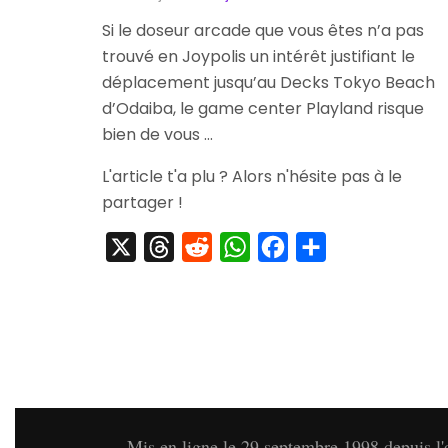
Si le doseur arcade que vous êtes n’a pas
trouvé en Joypolis un intérêt justifiant le
déplacement jusqu’au Decks Tokyo Beach
d’Odaiba, le game center Playland risque
bien de vous …
L'article t'a plu ? Alors n'hésite pas à le
partager !
X
Threads
Reddit
WhatsApp
Facebook
Partager
Mis en ligne le 29 septembre 1998 depuis l